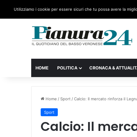
sabato, 08 Agosto 2026
Ultime notizie
Forza Italia
Utilizziamo i cookie per essere sicuri che tu possa avere la migli
HOME
POLITICA
CRONACA & ATTUALIT
Home
/
Sport
/
Calcio: Il mercato rinforza il Leg
Sport
Calcio: Il merca