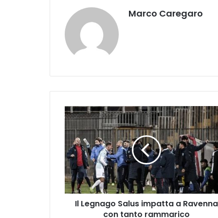
Marco Caregaro
Il
Legnago
Salus
impatta
a
Ravenna
con
tanto
rammarico
Il Legnago Salus impatta a Ravenna
con tanto rammarico