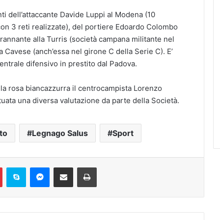
nti dell’attaccante Davide Luppi al Modena (10
con 3 reti realizzate), del portiere Edoardo Colombo
rannante alla Turris (società campana militante nel
a Cavese (anch’essa nel girone C della Serie C). E’
trale difensivo in prestito dal Padova.
lla rosa biancazzurra il centrocampista Lorenzo
ttuata una diversa valutazione da parte della Società.
to
Legnago Salus
Sport
Pinterest
Skype
Messenger
Condividi via mail
Stampa