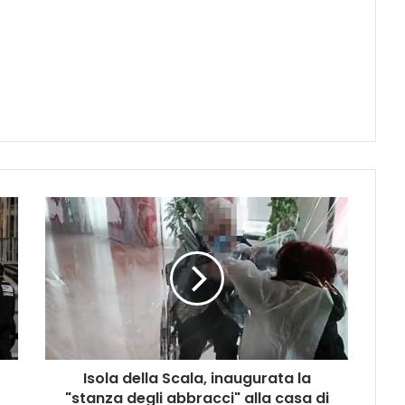
Isola
della
Scala,
inaugurata
la
"stanza
degli
abbracci"
alla
Isola della Scala, inaugurata la
casa
di
"stanza degli abbracci" alla casa di