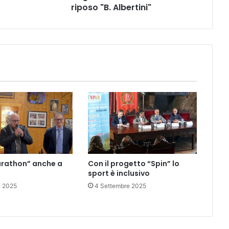
riposo
riposo "B. Albertini"
"B.
Albertini"
rathon” anche a
Con il progetto “Spin” lo
sport è inclusivo
e 2025
4 Settembre 2025