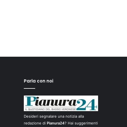
Parla con noi
Desideri segnalare una notizia alla
redazione di
Pianura24
? Hai suggerimenti