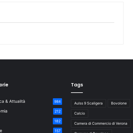
orie
Tags
a & Attualità
984
Aulss 9 Scaligera
Bovolone
mia
212
Calcio
182
Camera di Commercio di Verona
e
157