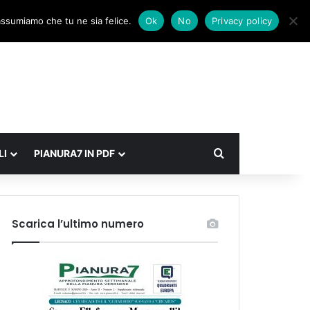
Facebook
X
Instagram
Accedi
Un articolo a caso
Barra laterale
 assumiamo che tu ne sia felice.
Ok
No
Privacy policy
Cerca
LI
PIANURA7 IN PDF
Scarica l’ultimo numero