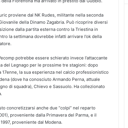
 della Fiorentina ma arrivato in prestito dal Gubbio.
Buric proviene dal NK Rudes, militante nella seconda
Giovanile della Dinamo Zagabria. Può ricoprire diversi
izione dalla partita esterna contro la Triestina in
o la settimana dovrebbe infatti arrivare l’ok della
atore.
 Vecomp potrebbe essere schierato invece l’attaccante
ia del Legnago per le prossime tre stagioni: dopo
a 17enne, la sua esperienza nel calcio professionistico
dena (dove ha conosciuto Armando Perna, attuale
no di squadra), Chievo e Sassuolo. Ha collezionato
.
sto concretizzarsi anche due “colpi” nel reparto
2001), proveniente dalla Primavera del Parma, e il
e 1997, proveniente dal Modena.