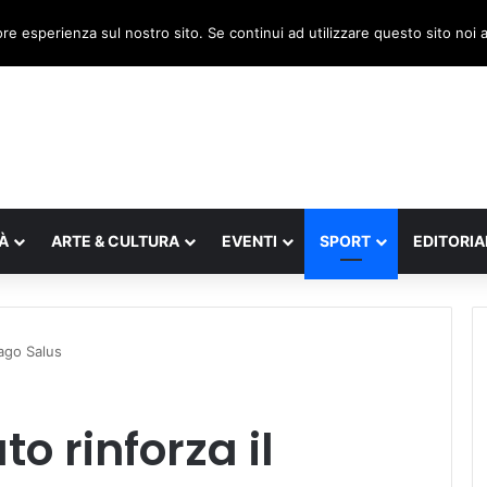
, il legnaghese Donà nella segreteria regionale
ore esperienza sul nostro sito. Se continui ad utilizzare questo sito noi
À
ARTE & CULTURA
EVENTI
SPORT
EDITORIA
nago Salus
to rinforza il