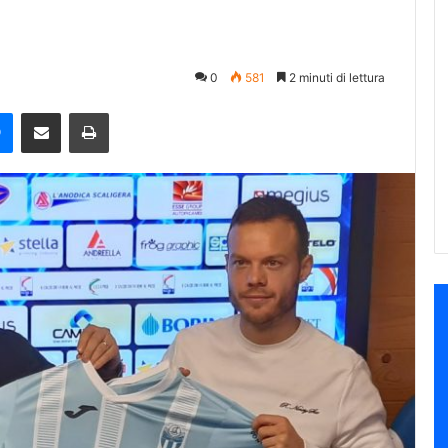
0
581
2 minuti di lettura
e
Messenger
Condividi via mail
Stampa