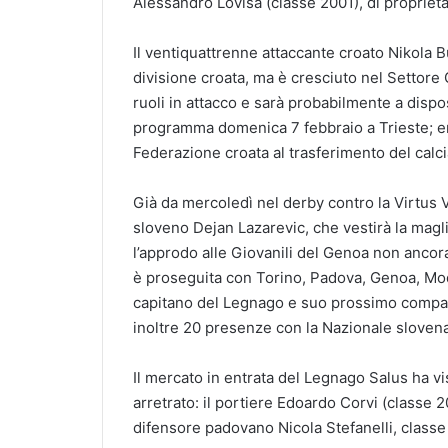
Alessandro Lovisa (classe 2001), di proprietà
Il ventiquattrenne attaccante croato Nikola 
divisione croata, ma è cresciuto nel Settore 
ruoli in attacco e sarà probabilmente a dispos
programma domenica 7 febbraio a Trieste; entr
Federazione croata al trasferimento del calci
Già da mercoledì nel derby contro la Virtus
sloveno Dejan Lazarevic, che vestirà la magl
l’approdo alle Giovanili del Genoa non ancor
è proseguita con Torino, Padova, Genoa, Mo
capitano del Legnago e suo prossimo compag
inoltre 20 presenze con la Nazionale slovena
Il mercato in entrata del Legnago Salus ha vi
arretrato: il portiere Edoardo Corvi (classe 
difensore padovano Nicola Stefanelli, class