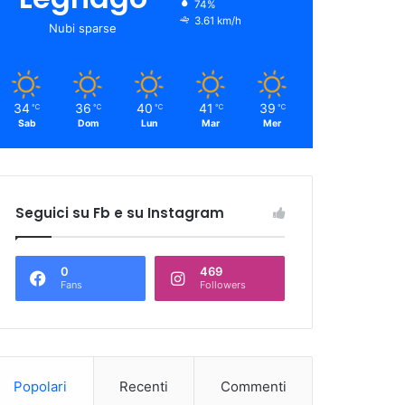
74%
3.61 km/h
Nubi sparse
34
36
40
41
39
℃
℃
℃
℃
℃
Sab
Dom
Lun
Mar
Mer
Seguici su Fb e su Instagram
0
469
Fans
Followers
Popolari
Recenti
Commenti