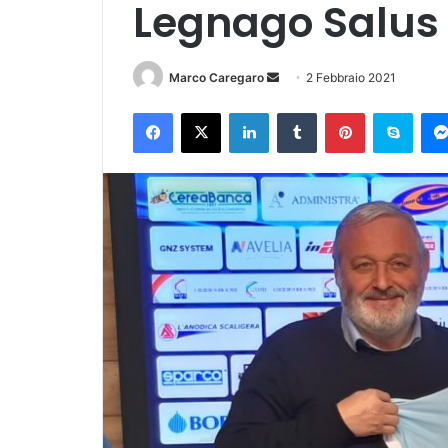
Legnago Salus
Invia
Marco Caregaro
2 Febbraio 2021
un'email
Facebook
X
LinkedIn
Tumblr
Pinterest
Skyp