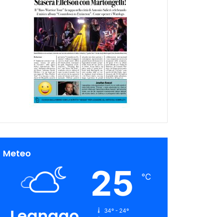
Meteo
25
℃
Legnago
34º - 24º