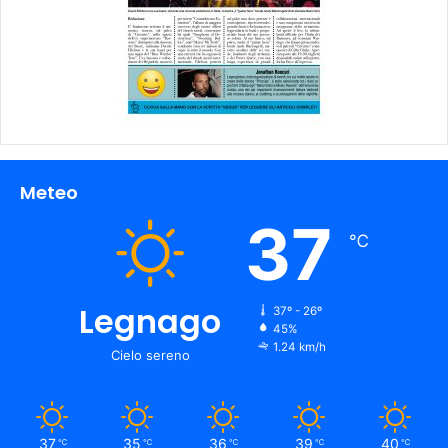
Meteo
37
℃
Legnago
37º - 26º
45%
1.24 km/h
Cielo sereno
37
35
36
39
40
℃
℃
℃
℃
℃