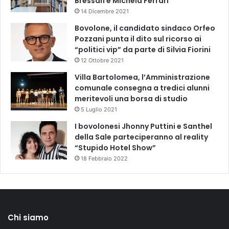
Bressan e Michela Ferrari
14 Dicembre 2021
Bovolone, il candidato sindaco Orfeo
Pozzani punta il dito sul ricorso ai
“politici vip” da parte di Silvia Fiorini
12 Ottobre 2021
Villa Bartolomea, l’Amministrazione
comunale consegna a tredici alunni
meritevoli una borsa di studio
5 Luglio 2021
I bovolonesi Jhonny Puttini e Santhel
della Sale parteciperanno al reality
“Stupido Hotel Show”
18 Febbraio 2022
Chi siamo