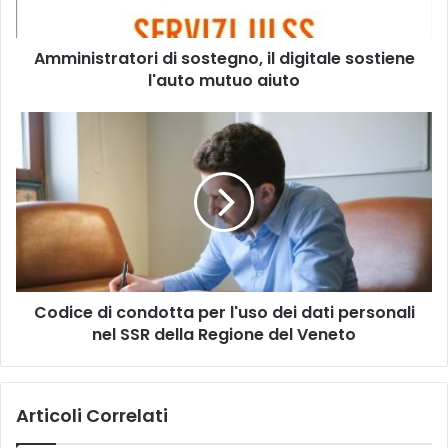
mutuo
aiuto
Amministratori di sostegno, il digitale sostiene
l'auto mutuo aiuto
Codice
di
condotta
per
l'uso
dei
dati
personali
nel
Codice di condotta per l'uso dei dati personali
SSR
della
nel SSR della Regione del Veneto
Regione
del
Veneto
Articoli Correlati