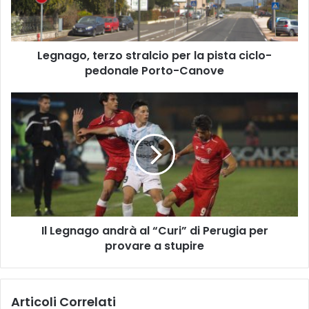
ciclo-
pedonale
Porto-
Legnago, terzo stralcio per la pista ciclo-
Canove
pedonale Porto-Canove
Il
Legnago
andrà
al
“Curi”
di
Perugia
per
provare
Il Legnago andrà al “Curi” di Perugia per
a
stupire
provare a stupire
Articoli Correlati