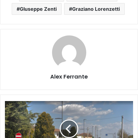
GIuseppe Zenti
Graziano Lorenzetti
Alex Ferrante
Legnago,
terzo
stralcio
per
la
pista