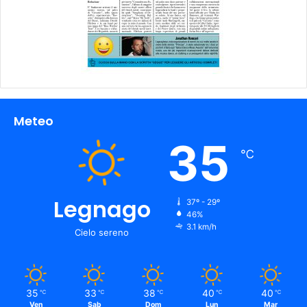
Meteo
35
℃
Legnago
37º - 29º
46%
3.1 km/h
Cielo sereno
35
33
38
40
40
℃
℃
℃
℃
℃
Ven
Sab
Dom
Lun
Mar