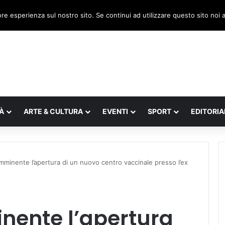
lia, il legnaghese Donà nella segreteria regionale
ore esperienza sul nostro sito. Se continui ad utilizzare questo sito noi
À
ARTE & CULTURA
EVENTI
SPORT
EDITORIA
mminente l’apertura di un nuovo centro vaccinale presso l’ex
nente l’apertura