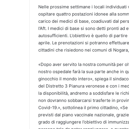
Nelle prossime settimane i locali individuati
ospitare quattro postazioni idonee alla sommi
carico dei medici di base, coadiuvati dal per
l’Aft. I medici di base si sono detti pronti ad
autosufficienti. L’obiettivo è quello di part
aprile. Le prenotazioni si potranno effettua
cittadini che risiedono nei comuni di Nogar
«Dopo aver servito la nostra comunità per ol
nostro ospedale farà la sua parte anche in qu
ginocchio il mondo intero», spiega il sindaco 
del Distretto 3 Pianura veronese e con i medici
la disponibilità, andremo a soddisfare le ric
non dovranno sobbarcarsi trasferte in provin
Covid-19.», sottolinea il primo cittadino, «S
previsti dal piano vaccinale nazionale, graz
grado di raggiungere l’obiettivo di immunizz