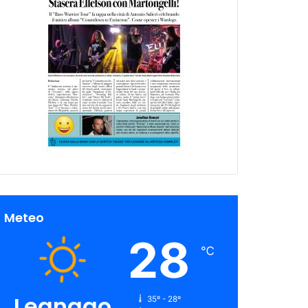
Meteo
28
℃
Legnago
35º - 28º