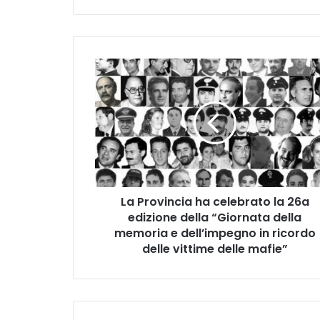
La
Provincia
ha
celebrato
la
26a
edizione
della
“Giornata
La Provincia ha celebrato la 26a
della
memoria
edizione della “Giornata della
e
memoria e dell’impegno in ricordo
dell’impegno
delle vittime delle mafie”
in
ricordo
delle
vittime