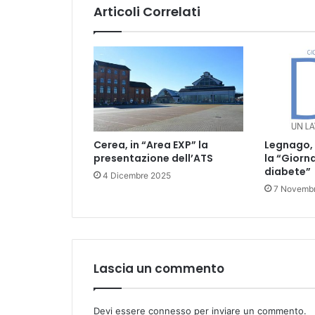
delle
Articoli Correlati
mafie”
Cerea, in “Area EXP” la
Legnago, 
presentazione dell’ATS
la “Giorn
diabete”
4 Dicembre 2025
7 Novemb
Lascia un commento
Devi essere
connesso
per inviare un commento.