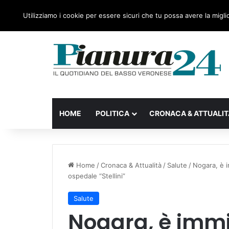
domenica, 09 Agosto 2026
Ultime notizie
Forza Ita
Utilizziamo i cookie per essere sicuri che tu possa avere la migli
HOME
POLITICA
CRONACA & ATTUALIT
Home
/
Cronaca & Attualità
/
Salute
/
Nogara, è i
ospedale “Stellini”
Salute
Nogara, è immi