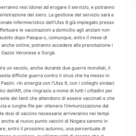
 verranno resi idonei ad erogare il servizio, e potranno
nistrazione del siero. La gestione del servizio sarà a
sonale infermieristico dell’Ulss 9 già impiegato presso
 effettuare le vaccinazioni a domicilio agli anziani non
ire subito dopo Pasqua o, comunque, entro il mese di
re anche online; potranno accedere alla prenotazione i
a, Gazzo Veronese e Sorgà.
tre un secolo, anche durante due guerre mondiali, il
esta difficile guerra contro il virus che ha messo in
Pasini. «In sinergia con l’Ulss 9, con i colleghi sindaci
 dell’Aft, che ringrazio a nome di tutti i cittadini per
hieste dei tanti che attendono di essere vaccinati e che
cia e lunghe file per ottenere l’immunizzazione dal
e le dosi di vaccino necessarie arriveranno nei tempi
ie anche al nuovo punto vaccini di Nogara saremo in
are, entro il prossimo autunno, una percentuale di