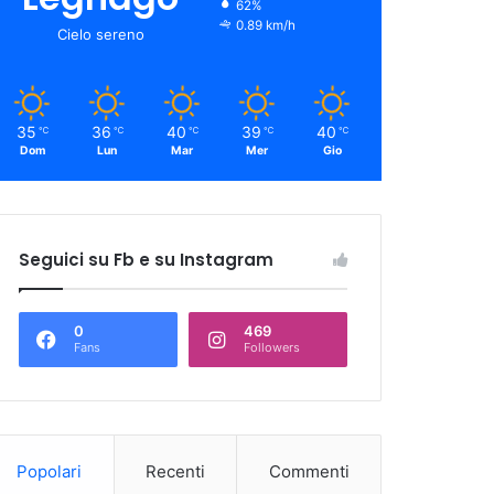
62%
0.89 km/h
Cielo sereno
35
36
40
39
40
℃
℃
℃
℃
℃
Dom
Lun
Mar
Mer
Gio
Seguici su Fb e su Instagram
0
469
Fans
Followers
Popolari
Recenti
Commenti