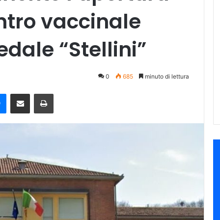
ntro vaccinale
edale “Stellini”
0
685
minuto di lettura
e
Messenger
Condividi via mail
Stampa