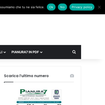
Facebook
X
Instagram
Accedi
Un articolo a caso
Barra laterale
 assumiamo che tu ne sia felice.
Ok
No
Privacy policy
Cerca
LI
PIANURA7 IN PDF
Scarica l’ultimo numero