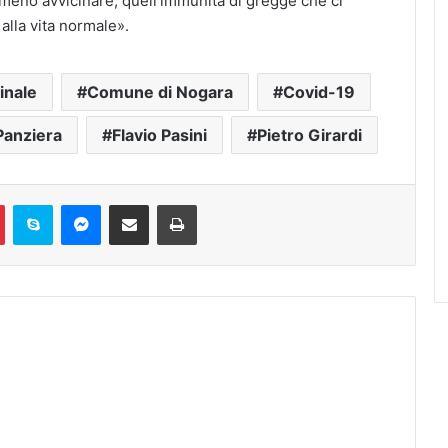
meno avvicinare, quell’immunità di gregge che ci
lla vita normale».
inale
Comune di Nogara
Covid-19
Panziera
Flavio Pasini
Pietro Girardi
Pinterest
Skype
Messenger
Condividi via mail
Stampa