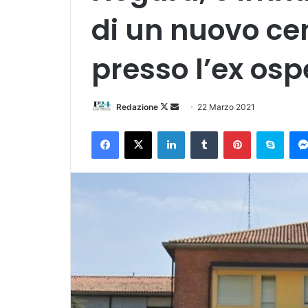
di un nuovo ce
presso l’ex osp
Follow
Invia
Redazione
22 Marzo 2021
on
un'email
Facebook
X
LinkedIn
Tumblr
Pinterest
Skyp
X