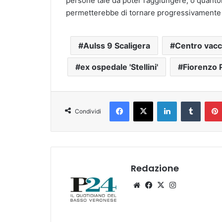
persone tale da poter raggiungere, o quanto
permetterebbe di tornare progressivamente a
Aulss 9 Scaligera
Centro vacc
ex ospedale 'Stellini'
Fiorenzo 
Facebook
X
LinkedIn
Tumblr
Condividi
Redazione
Website
Facebook
X
Instagram