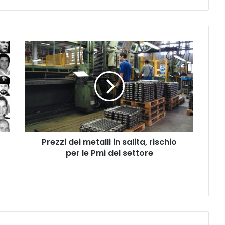
Prezzi
dei
metalli
in
salita,
rischio
per
le
Pmi
Prezzi dei metalli in salita, rischio
del
settore
per le Pmi del settore