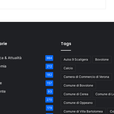
orie
Tags
a & Attualità
984
Aulss 9 Scaligera
Bovolone
mia
212
Calcio
182
Camera di Commercio di Verona
e
157
Comune di Bovolone
nte
93
Comune di Cerea
Comune di L
270
Comune di Oppeano
179
Comune di Villa Bartolomea
Co