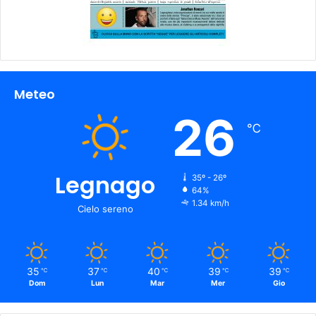
Meteo
26
℃
Legnago
35º - 26º
64%
1.34 km/h
Cielo sereno
35
37
40
39
39
℃
℃
℃
℃
℃
Dom
Lun
Mar
Mer
Gio