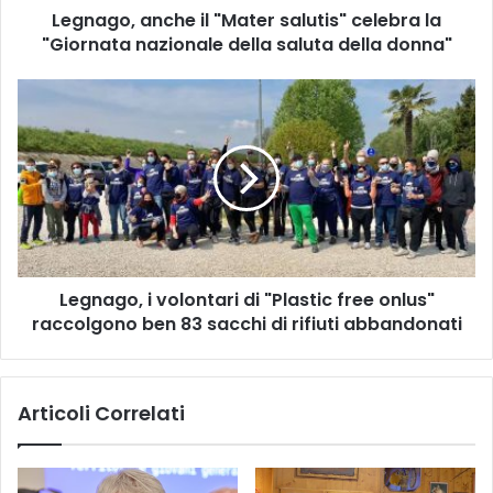
Legnago, anche il "Mater salutis" celebra la
della
saluta
"Giornata nazionale della saluta della donna"
della
donna"
Legnago,
i
volontari
di
"Plastic
free
onlus"
raccolgono
ben
Legnago, i volontari di "Plastic free onlus"
83
sacchi
raccolgono ben 83 sacchi di rifiuti abbandonati
di
rifiuti
abbandonati
Articoli Correlati