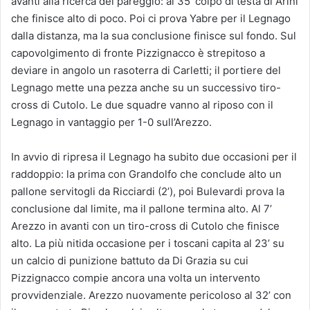
avanti alla ricerca del pareggio: al 35’ colpo di testa di Arini
che finisce alto di poco. Poi ci prova Yabre per il Legnago
dalla distanza, ma la sua conclusione finisce sul fondo. Sul
capovolgimento di fronte Pizzignacco è strepitoso a
deviare in angolo un rasoterra di Carletti; il portiere del
Legnago mette una pezza anche su un successivo tiro-
cross di Cutolo. Le due squadre vanno al riposo con il
Legnago in vantaggio per 1-0 sull’Arezzo.
In avvio di ripresa il Legnago ha subito due occasioni per il
raddoppio: la prima con Grandolfo che conclude alto un
pallone servitogli da Ricciardi (2’), poi Bulevardi prova la
conclusione dal limite, ma il pallone termina alto. Al 7’
Arezzo in avanti con un tiro-cross di Cutolo che finisce
alto. La più nitida occasione per i toscani capita al 23’ su
un calcio di punizione battuto da Di Grazia su cui
Pizzignacco compie ancora una volta un intervento
provvidenziale. Arezzo nuovamente pericoloso al 32’ con