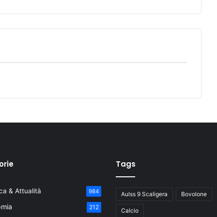
orie
Tags
a & Attualità
984
Aulss 9 Scaligera
Bovolone
mia
212
Calcio