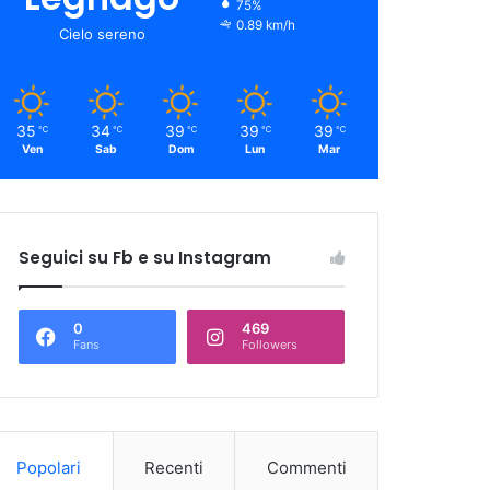
75%
0.89 km/h
Cielo sereno
35
34
39
39
39
℃
℃
℃
℃
℃
Ven
Sab
Dom
Lun
Mar
Seguici su Fb e su Instagram
0
469
Fans
Followers
Popolari
Recenti
Commenti