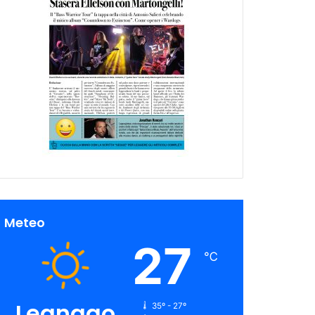
Meteo
27
℃
Legnago
35º - 27º