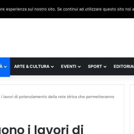
a, il legnaghese Donà nella segreteria regionale
ore esperienza sul nostro sito. Se continui ad utilizzare questo sito noi
À
ARTE & CULTURA
EVENTI
SPORT
EDITORIA
 lavori di potenziamento della rete idrica che permetteranno
no i lavori di