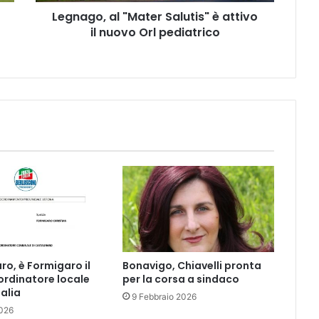
Orl
Legnago, al "Mater Salutis" è attivo
pediatrico
il nuovo Orl pediatrico
o, è Formigaro il
Bonavigo, Chiavelli pronta
rdinatore locale
per la corsa a sindaco
talia
9 Febbraio 2026
026