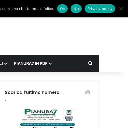
Facebook
X
Instagram
Accedi
Un articolo a caso
Barra laterale
 assumiamo che tu ne sia felice.
Ok
No
Privacy policy
Cerca
LI
PIANURA7 IN PDF
Scarica l’ultimo numero