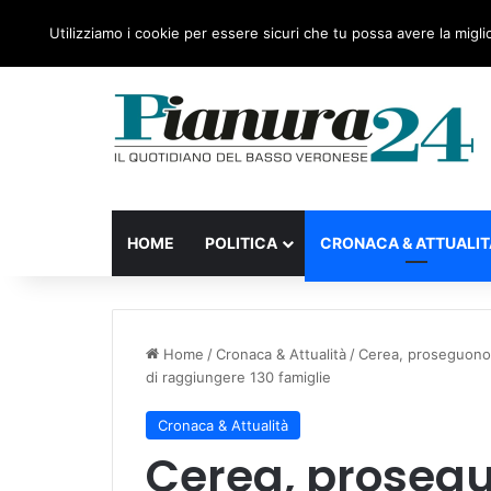
venerdì, 07 Agosto 2026
Ultime notizie
Forza Itali
Utilizziamo i cookie per essere sicuri che tu possa avere la migli
HOME
POLITICA
CRONACA & ATTUALIT
Home
/
Cronaca & Attualità
/
Cerea, proseguono i
di raggiungere 130 famiglie
Cronaca & Attualità
Cerea, proseguo