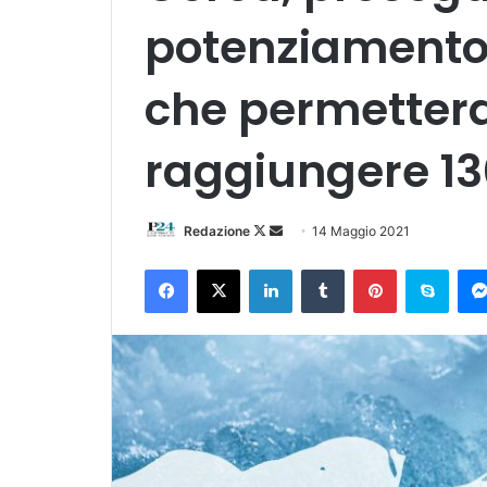
potenziamento 
che permetter
raggiungere 13
Follow
Invia
Redazione
14 Maggio 2021
on
un'email
Facebook
X
LinkedIn
Tumblr
Pinterest
Skyp
X