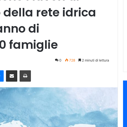
della rete idrica
anno di
0 famiglie
0
728
2 minuti di lettura
e
Messenger
Condividi via mail
Stampa