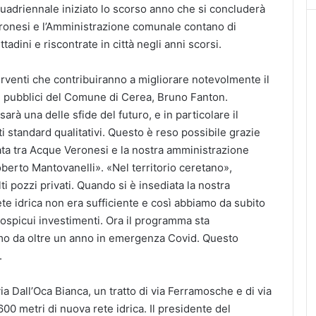
quadriennale iniziato lo scorso anno che si concluderà
ronesi e l’Amministrazione comunale contano di
ttadini e riscontrate in città negli anni scorsi.
venti che contribuiranno a migliorare notevolmente il
ori pubblici del Comune di Cerea, Bruno Fanton.
rà una delle sfide del futuro, e in particolare il
lti standard qualitativi. Questo è reso possibile grazie
rata tra Acque Veronesi e la nostra amministrazione
berto Mantovanelli». «Nel territorio ceretano»,
 pozzi privati. Quando si è insediata la nostra
te idrica non era sufficiente e così abbiamo da subito
ospicui investimenti. Ora il programma sta
o da oltre un anno in emergenza Covid. Questo
.
ia Dall’Oca Bianca, un tratto di via Ferramosche e di via
600 metri di nuova rete idrica. Il presidente del