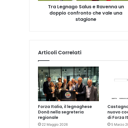
che
Tra Legnago Salus e Ravenna un
vale
una
doppio confronto che vale una
stagione
stagione
Articoli Correlati
Forza Italia, il legnaghese
Castagnar
Donà nella segreteria
nuovo coo
regionale
di Forza I
22 Maggio 2026
5 Marzo 2