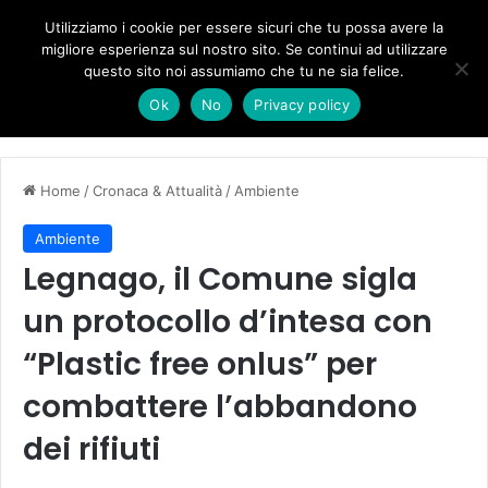
Forza Italia, il legnaghese Donà nella segreteria regionale
Utilizziamo i cookie per essere sicuri che tu possa avere la
migliore esperienza sul nostro sito. Se continui ad utilizzare
questo sito noi assumiamo che tu ne sia felice.
Menu
C
Ok
No
Privacy policy
Home
/
Cronaca & Attualità
/
Ambiente
Ambiente
Legnago, il Comune sigla
un protocollo d’intesa con
“Plastic free onlus” per
combattere l’abbandono
dei rifiuti