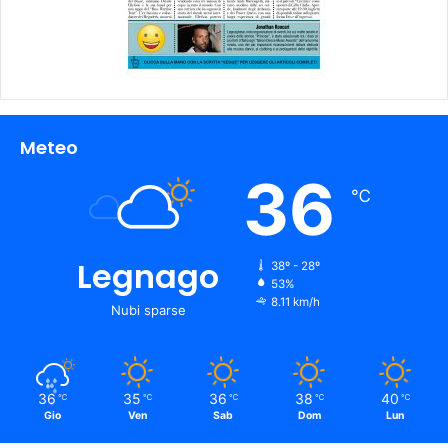
Meteo
36
℃
Legnago
38º - 28º
53%
8.11 km/h
Nubi sparse
36
35
36
38
40
℃
℃
℃
℃
℃
Gio
Ven
Sab
Dom
Lun