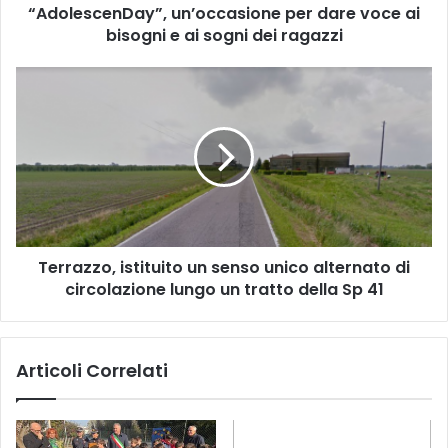
“AdolescenDay”, un’occasione per dare voce ai
sogni
dei
bisogni e ai sogni dei ragazzi
ragazzi
Terrazzo,
istituito
un
senso
unico
alternato
di
circolazione
lungo
Terrazzo, istituito un senso unico alternato di
un
tratto
circolazione lungo un tratto della Sp 41
della
Sp
41
Articoli Correlati