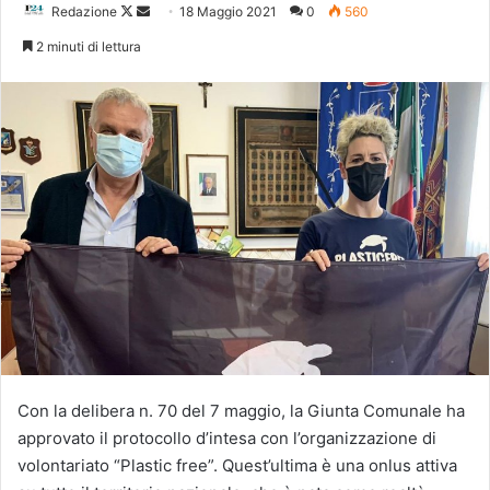
Follow
Invia
Redazione
18 Maggio 2021
0
560
on
un'email
2 minuti di lettura
X
Con la delibera n. 70 del 7 maggio, la Giunta Comunale ha
approvato il protocollo d’intesa con l’organizzazione di
volontariato “Plastic free”. Quest’ultima è una onlus attiva