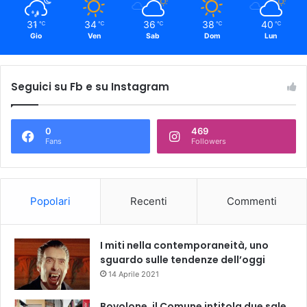
31
34
36
38
40
℃
℃
℃
℃
℃
Gio
Ven
Sab
Dom
Lun
Seguici su Fb e su Instagram
0
469
Fans
Followers
Popolari
Recenti
Commenti
I miti nella contemporaneità, uno
sguardo sulle tendenze dell’oggi
14 Aprile 2021
Bovolone, il Comune intitola due sale