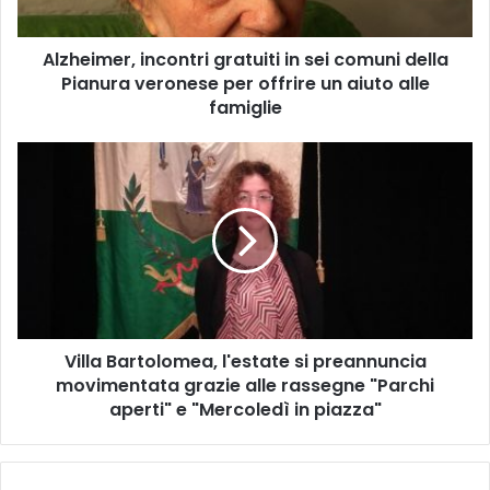
Pianura
veronese
Alzheimer, incontri gratuiti in sei comuni della
per
offrire
Pianura veronese per offrire un aiuto alle
un
famiglie
aiuto
alle
Villa
famiglie
Bartolomea,
l'estate
si
preannuncia
movimentata
grazie
alle
rassegne
Villa Bartolomea, l'estate si preannuncia
"Parchi
aperti"
movimentata grazie alle rassegne "Parchi
e
aperti" e "Mercoledì in piazza"
"Mercoledì
in
piazza"