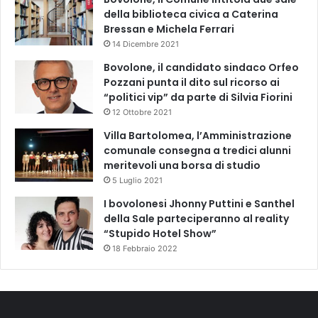
della biblioteca civica a Caterina
Bressan e Michela Ferrari
14 Dicembre 2021
Bovolone, il candidato sindaco Orfeo
Pozzani punta il dito sul ricorso ai
“politici vip” da parte di Silvia Fiorini
12 Ottobre 2021
Villa Bartolomea, l’Amministrazione
comunale consegna a tredici alunni
meritevoli una borsa di studio
5 Luglio 2021
I bovolonesi Jhonny Puttini e Santhel
della Sale parteciperanno al reality
“Stupido Hotel Show”
18 Febbraio 2022