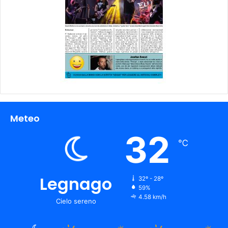
Meteo
32
℃
Legnago
32º - 28º
59%
4.58 km/h
Cielo sereno