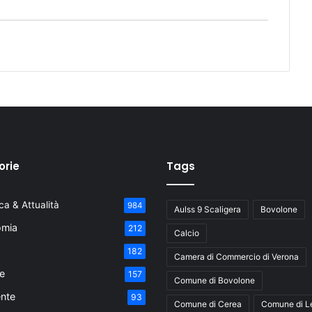
orie
Tags
a & Attualità
984
Aulss 9 Scaligera
Bovolone
mia
212
Calcio
182
Camera di Commercio di Verona
e
157
Comune di Bovolone
nte
93
Comune di Cerea
Comune di L