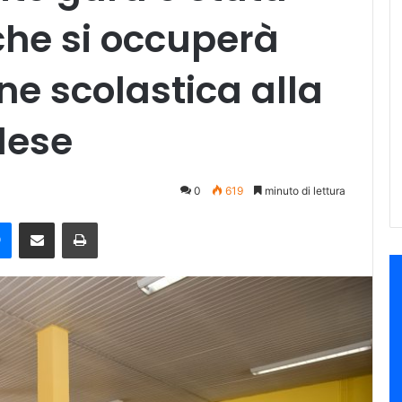
 che si occuperà
one scolastica alla
lese
0
619
minuto di lettura
e
Messenger
Condividi via mail
Stampa