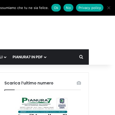
Facebook
X
Instagram
Accedi
Un articolo a caso
Barra laterale
 assumiamo che tu ne sia felice.
Ok
No
Privacy policy
Cerca
LI
PIANURA7 IN PDF
Scarica l’ultimo numero