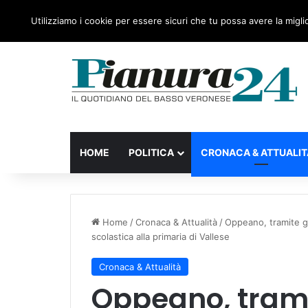
giovedì, 06 Agosto 2026
Ultime notizie
Forza Itali
Utilizziamo i cookie per essere sicuri che tu possa avere la migli
HOME
POLITICA
CRONACA & ATTUALIT
Home
/
Cronaca & Attualità
/
Oppeano, tramite ga
scolastica alla primaria di Vallese
Cronaca & Attualità
Oppeano, trami