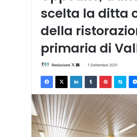
scelta la ditta
della ristorazi
primaria di Val
Follow
Invia
Redazione
1 Settembre 2021
on
un'email
Facebook
X
LinkedIn
Tumblr
Pinterest
Skyp
X