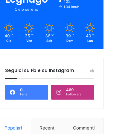
43%
1.34 km/h
Cielo sereno
40
35
36
39
40
℃
℃
℃
℃
℃
Gio
Ven
Sab
Dom
Lun
Seguici su Fb e su Instagram
0
469
Fans
Followers
Popolari
Recenti
Commenti