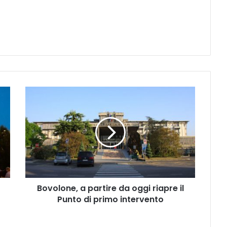
Bovolone,
a
partire
da
oggi
riapre
il
Punto
di
Bovolone, a partire da oggi riapre il
primo
intervento
Punto di primo intervento