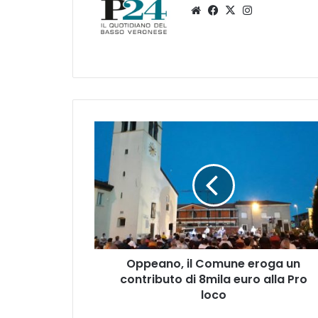
Website
Facebook
X
Instagram
Oppeano,
il
Comune
eroga
un
contributo
di
8mila
euro
Oppeano, il Comune eroga un
alla
Pro
contributo di 8mila euro alla Pro
loco
loco