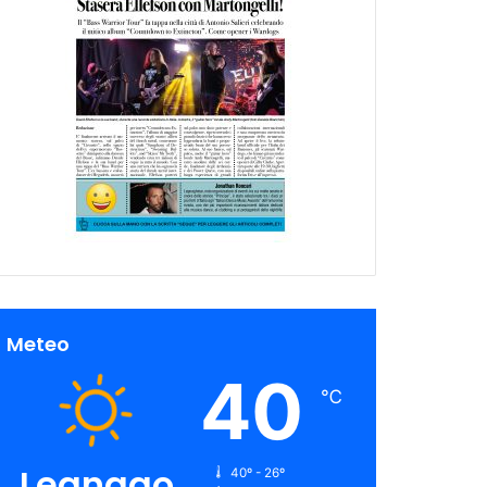
Meteo
40
℃
Legnago
40º - 26º