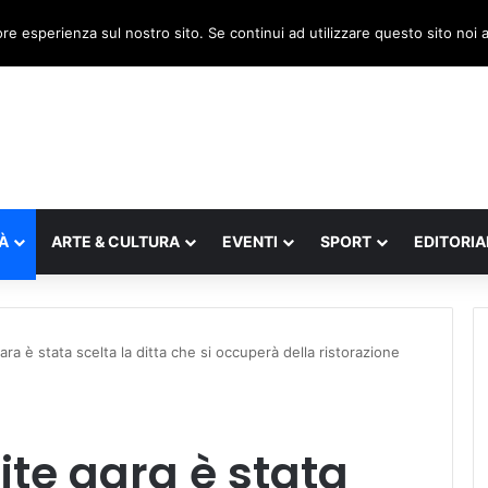
a, il legnaghese Donà nella segreteria regionale
ore esperienza sul nostro sito. Se continui ad utilizzare questo sito noi
À
ARTE & CULTURA
EVENTI
SPORT
EDITORIA
ra è stata scelta la ditta che si occuperà della ristorazione
te gara è stata