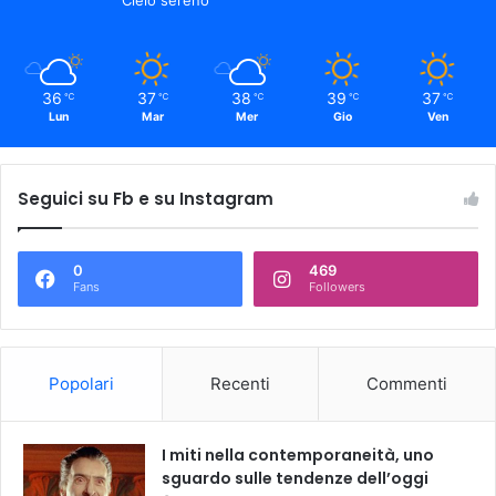
36
37
38
39
37
℃
℃
℃
℃
℃
Lun
Mar
Mer
Gio
Ven
Seguici su Fb e su Instagram
0
469
Fans
Followers
Popolari
Recenti
Commenti
I miti nella contemporaneità, uno
sguardo sulle tendenze dell’oggi