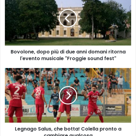
dopo
più
di
due
anni
domani
ritorna
l'evento
Bovolone, dopo più di due anni domani ritorna
musicale
"Froggie
l'evento musicale "Froggie sound fest"
sound
fest"
Legnago
Salus,
che
botta!
Colella
pronto
a
cambiare
qualcosa
Legnago Salus, che botta! Colella pronto a
cambiare qualcosa