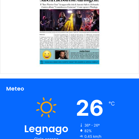
Meteo
26
℃
Legnago
36º - 26º
82%
0.45 km/h
Cielo sereno