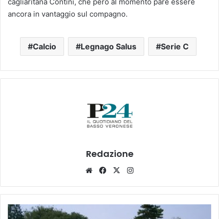
cagliaritana Contini, che però al momento pare essere
ancora in vantaggio sul compagno.
Calcio
Legnago Salus
Serie C
Redazione
Website
Facebook
X
Instagram
Bovolone,