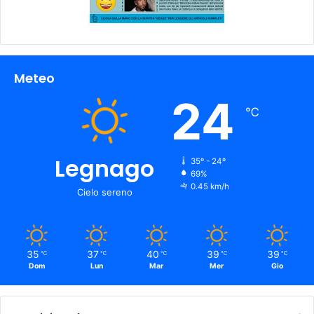
Meteo
24
℃
Legnago
35º - 24º
69%
0.45 km/h
Cielo sereno
35
37
40
39
39
℃
℃
℃
℃
℃
Dom
Lun
Mar
Mer
Gio