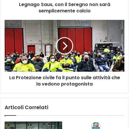
Legnago Saus, con il Seregno non sarà
semplicemente calcio
La
Protezione
civile
fa
il
punto
sulle
attività
che
La Protezione civile fa il punto sulle attività che
la
vedono
la vedono protagonista
protagonista
Articoli Correlati