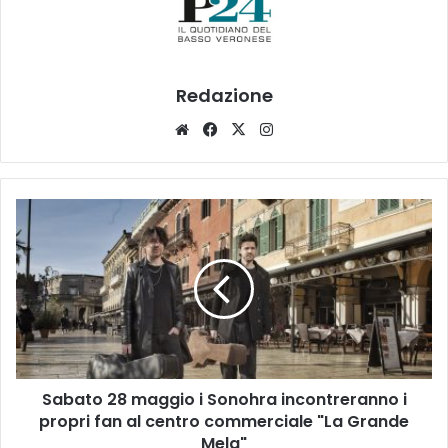
Redazione
Website
Facebook
X
Instagram
Sabato
28
maggio
i
Sonohra
incontreranno
i
propri
fan
Sabato 28 maggio i Sonohra incontreranno i
al
centro
propri fan al centro commerciale "La Grande
commerciale
Mela"