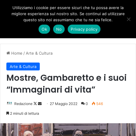
Forza Italia, il legnaghese Donà nella segreteria regionale
Utilizziamo i cookie per essere sicuri che tu possa avere la
migliore esperienza sul nostro sito. Se continui ad utilizzare
questo sito noi assumiamo che tu ne sia felice.
Menu
C
Ok
No
Privacy policy
Home
/
Arte & Cultura
Arte & Cultura
Mostre, Gambaretto e i suoi
“Immaginari di vita”
Follow
Invia
Redazione
27 Maggio 2022
0
546
on
un'email
2 minuti di lettura
X