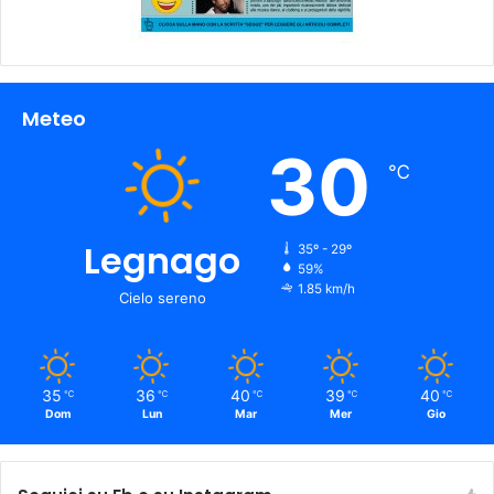
Meteo
30
℃
Legnago
35º - 29º
59%
1.85 km/h
Cielo sereno
35
36
40
39
40
℃
℃
℃
℃
℃
Dom
Lun
Mar
Mer
Gio