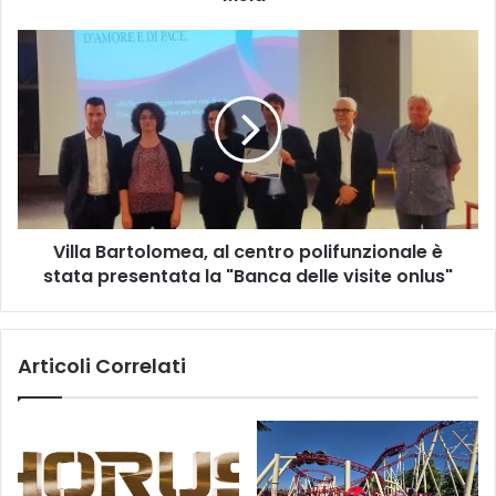
"La
Grande
Villa
Mela"
Bartolomea,
al
centro
polifunzionale
è
stata
presentata
la
Villa Bartolomea, al centro polifunzionale è
"Banca
delle
stata presentata la "Banca delle visite onlus"
visite
onlus"
Articoli Correlati