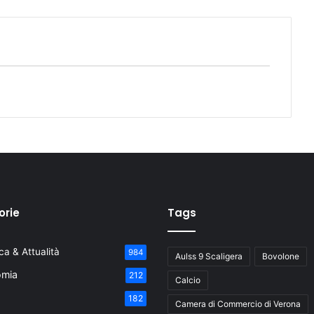
orie
Tags
a & Attualità
984
Aulss 9 Scaligera
Bovolone
mia
212
Calcio
182
Camera di Commercio di Verona