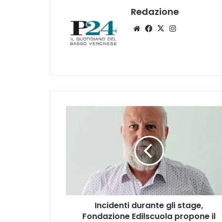
Redazione
Website
Facebook
X
Instagram
Incidenti
durante
gli
stage,
Fondazione
Edilscuola
propone
il
corso
Incidenti durante gli stage,
di
formazione
Fondazione Edilscuola propone il