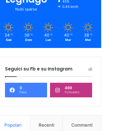
45%
0.45 km/h
Nubi sparse
34
36
40
40
38
℃
℃
℃
℃
℃
Sab
Dom
Lun
Mar
Mer
Seguici su Fb e su Instagram
0
469
Fans
Followers
Popolari
Recenti
Commenti