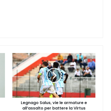
Legnago
Salus,
vie
le
armature
e
all’assalto
per
battere
Legnago Salus, vie le armature e
la
Virtus
all’assalto per battere la Virtus