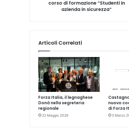
“Studenti
corso di formazione “Studenti in
in
azienda in sicurezza”
azienda
in
sicurezza”
Articoli Correlati
Forza Italia, il legnaghese
Castagnar
Donà nella segreteria
nuovo coo
regionale
di Forza I
22 Maggio 2026
5 Marzo 2