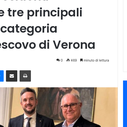
e tre principali
 categoria
vescovo di Verona
0
469
minuto di lettura
e
Messenger
Condividi via mail
Stampa