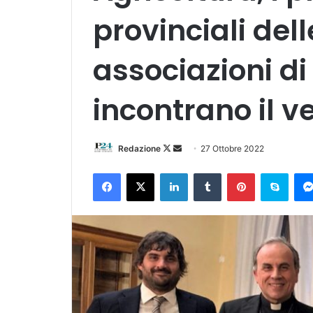
provinciali dell
associazioni di
incontrano il 
Follow
Invia
Redazione
27 Ottobre 2022
on
un'email
Facebook
X
LinkedIn
Tumblr
Pinterest
Skyp
X