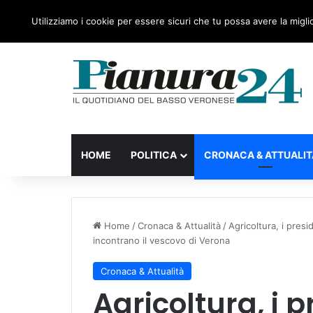
sabato, 08 Agosto 2026
Ultime notizie
Forza Italia
Utilizziamo i cookie per essere sicuri che tu possa avere la migli
HOME
POLITICA
CRONACA & ATTUALIT
Home
/
Cronaca & Attualità
/
Agricoltura, i presid
incontrano il vescovo di Verona
Cronaca & Attualità
Agricoltura, i p