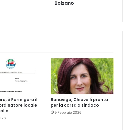
Bolzano
Bolzano
o, è Formigaro il
Bonavigo, Chiavelli pronta
rdinatore locale
per la corsa a sindaco
talia
9 Febbraio 2026
026