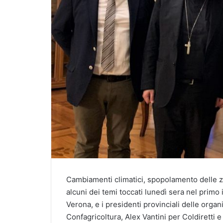
Cambiamenti climatici, spopolamento delle zo
alcuni dei temi toccati lunedì sera nel prim
Verona, e i presidenti provinciali delle orga
Confagricoltura, Alex Vantini per Coldiretti 