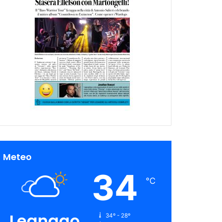
Meteo
34
℃
Legnago
34º - 28º