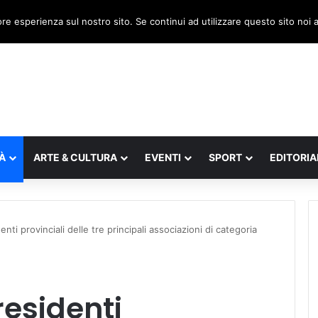
, il legnaghese Donà nella segreteria regionale
ore esperienza sul nostro sito. Se continui ad utilizzare questo sito noi
À
ARTE & CULTURA
EVENTI
SPORT
EDITORIA
enti provinciali delle tre principali associazioni di categoria
residenti