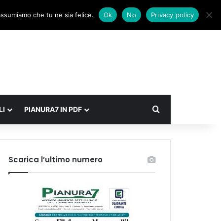
Facebook
X
Instagram
Accedi
Un articolo a caso
Barra laterale
 assumiamo che tu ne sia felice.
Ok
No
Privacy policy
Cerca
LI
PIANURA7 IN PDF
Scarica l’ultimo numero