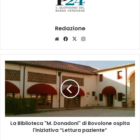
Redazione
Website
Facebook
X
Instagram
La
Biblioteca
"M.
Donadoni"
di
Bovolone
ospita
l'iniziativa
“Lettura
La Biblioteca "M. Donadoni" di Bovolone ospita
paziente”
l'iniziativa “Lettura paziente”