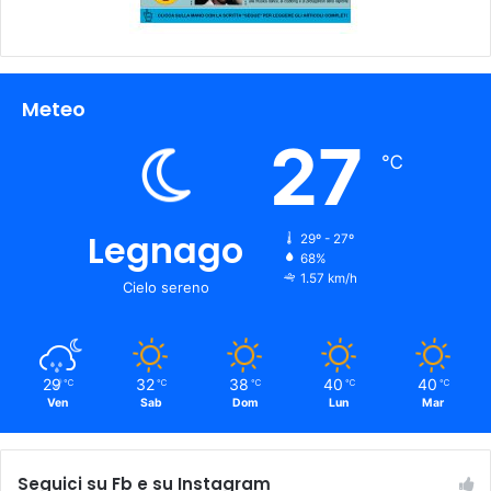
Meteo
27
℃
Legnago
29º - 27º
68%
1.57 km/h
Cielo sereno
29
32
38
40
40
℃
℃
℃
℃
℃
Ven
Sab
Dom
Lun
Mar
Seguici su Fb e su Instagram