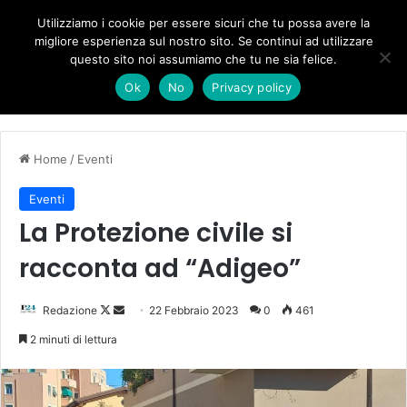
Forza Italia, il legnaghese Donà nella segreteria regionale
Utilizziamo i cookie per essere sicuri che tu possa avere la
migliore esperienza sul nostro sito. Se continui ad utilizzare
questo sito noi assumiamo che tu ne sia felice.
Menu
C
Ok
No
Privacy policy
Home
/
Eventi
Eventi
La Protezione civile si
racconta ad “Adigeo”
Follow
Invia
Redazione
22 Febbraio 2023
0
461
on
un'email
2 minuti di lettura
X