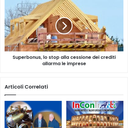
Superbonus,
lo
stop
alla
cessione
dei
crediti
allarma
le
Superbonus, lo stop alla cessione dei crediti
imprese
allarma le imprese
Articoli Correlati