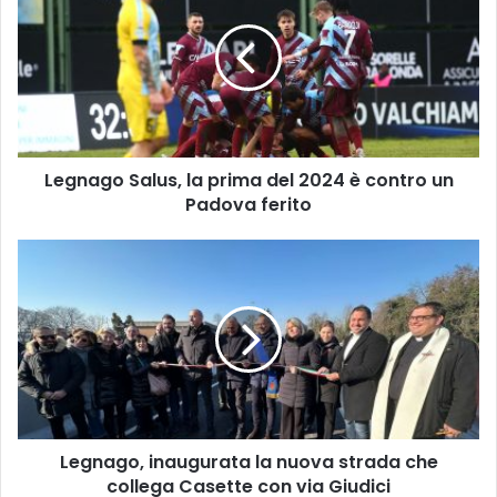
la
prima
del
2024
è
contro
un
Legnago Salus, la prima del 2024 è contro un
Padova
ferito
Padova ferito
Legnago,
inaugurata
la
nuova
strada
che
collega
Casette
con
Legnago, inaugurata la nuova strada che
via
Giudici
collega Casette con via Giudici