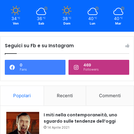
34
36
38
40
40
℃
℃
℃
℃
℃
Ven
Sab
Dom
Lun
Mar
Seguici su Fb e su Instagram
0
469
Fans
Followers
Popolari
Recenti
Commenti
I miti nella contemporaneità, uno
sguardo sulle tendenze dell’oggi
14 Aprile 2021