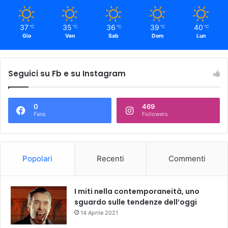
37
35
36
39
40
℃
℃
℃
℃
℃
Gio
Ven
Sab
Dom
Lun
Seguici su Fb e su Instagram
0
469
Fans
Followers
Popolari
Recenti
Commenti
I miti nella contemporaneità, uno
sguardo sulle tendenze dell’oggi
14 Aprile 2021