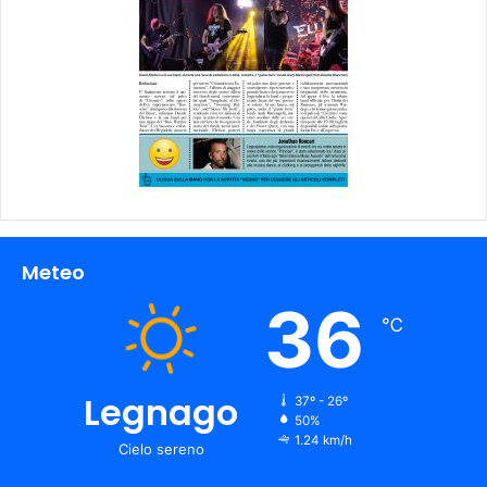
Meteo
36
℃
Legnago
37º - 26º
50%
1.24 km/h
Cielo sereno