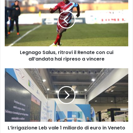
Salus,
ritrovi
il
Renate
con
cui
all’andata
hai
Legnago Salus, ritrovi il Renate con cui
ripreso
a
all’andata hai ripreso a vincere
vincere
L’irrigazione
Leb
vale
1
miliardo
di
euro
in
Veneto
L’irrigazione Leb vale 1 miliardo di euro in Veneto