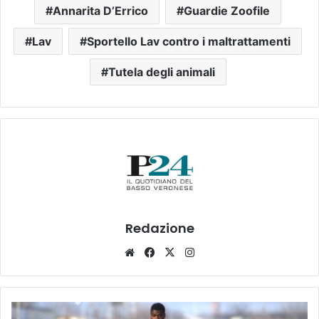
Annarita D’Errico
Guardie Zoofile
Lav
Sportello Lav contro i maltrattamenti
Tutela degli animali
Redazione
Website
Facebook
X
Instagram
Legnago