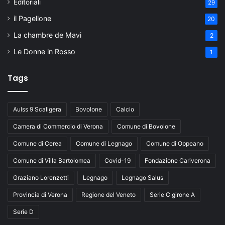
Editoriali
29
il Pagellone
20
La chambre de Mavi
2
Le Donne in Rosso
1
Tags
Aulss 9 Scaligera
Bovolone
Calcio
Camera di Commercio di Verona
Comune di Bovolone
Comune di Cerea
Comune di Legnago
Comune di Oppeano
Comune di Villa Bartolomea
Covid-19
Fondazione Cariverona
Graziano Lorenzetti
Legnago
Legnago Salus
Provincia di Verona
Regione del Veneto
Serie C girone A
Serie D