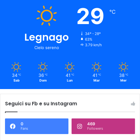
29
℃
Legnago
34º - 28º
63%
3.79 km/h
Cielo sereno
34
36
41
41
38
℃
℃
℃
℃
℃
Sab
Dom
Lun
Mar
Mer
Seguici su Fb e su Instagram
0
469
Fans
Followers