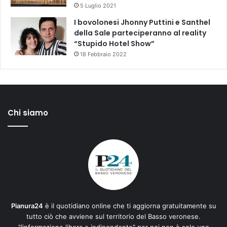
5 Luglio 2021
I bovolonesi Jhonny Puttini e Santhel
della Sale parteciperanno al reality
“Stupido Hotel Show”
18 Febbraio 2022
Chi siamo
Pianura24
è il quotidiano online che ti aggiorna gratuitamente su
tutto ciò che avviene sul territorio del Basso veronese.
"Iinformazione libera e indipendente" per noi non è solo uno