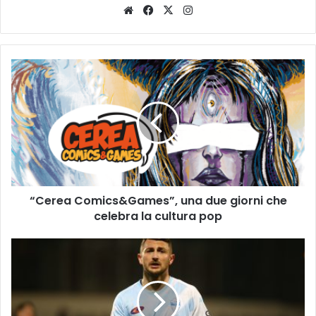
Website
Facebook
X
Instagram
“Cerea
Comics&Games”,
una
due
giorni
che
celebra
la
cultura
“Cerea Comics&Games”, una due giorni che
pop
celebra la cultura pop
"Pagellone
Biancazzurro":
Pro
Vercelli-
Legnago