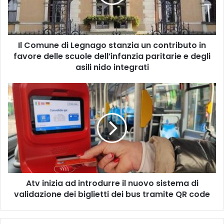
un
contributo
in
favore
Il Comune di Legnago stanzia un contributo in
delle
scuole
favore delle scuole dell’infanzia paritarie e degli
dell’infanzia
asili nido integrati
paritarie
e
Atv
degli
inizia
asili
ad
nido
introdurre
integrati
il
nuovo
sistema
di
validazione
Atv inizia ad introdurre il nuovo sistema di
dei
biglietti
validazione dei biglietti dei bus tramite QR code
dei
bus