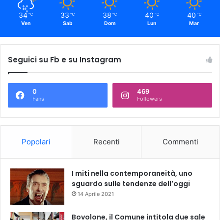
34
33
38
40
40
℃
℃
℃
℃
℃
Ven
Sab
Dom
Lun
Mar
Seguici su Fb e su Instagram
0
469
Fans
Followers
Popolari
Recenti
Commenti
I miti nella contemporaneità, uno
sguardo sulle tendenze dell’oggi
14 Aprile 2021
Bovolone, il Comune intitola due sale