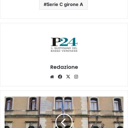
Serie C girone A
Redazione
Website
Facebook
X
Instagram
Il
Comune
di
Legnago
stanzia