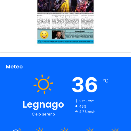
Meteo
36
℃
Legnago
37º - 29º
43%
4.73 km/h
Cielo sereno