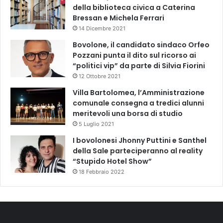
della biblioteca civica a Caterina
Bressan e Michela Ferrari
14 Dicembre 2021
Bovolone, il candidato sindaco Orfeo
Pozzani punta il dito sul ricorso ai
“politici vip” da parte di Silvia Fiorini
12 Ottobre 2021
Villa Bartolomea, l’Amministrazione
comunale consegna a tredici alunni
meritevoli una borsa di studio
5 Luglio 2021
I bovolonesi Jhonny Puttini e Santhel
della Sale parteciperanno al reality
“Stupido Hotel Show”
18 Febbraio 2022