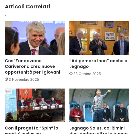
tramite
Articoli Correlati
QR
code
Così Fondazione
“Adigemarathon” anche a
Cariverona crea nuove
Legnago
opportunità per i giovani
23 Ottobre 2025
3 Novembre 2025
Con il progetto “Spin” lo
Legnago Salus, col Rimini
sport è inclusivo
devi andare oltre la buona