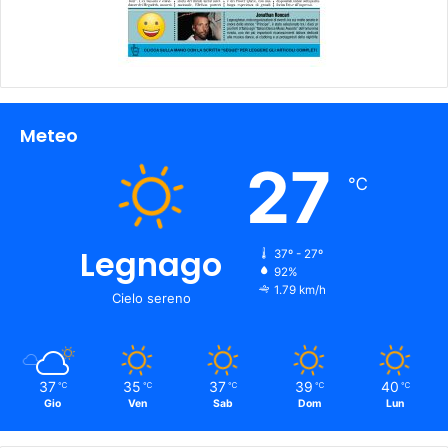
Meteo
27
℃
Legnago
37º - 27º
92%
1.79 km/h
Cielo sereno
37
35
37
39
40
℃
℃
℃
℃
℃
Gio
Ven
Sab
Dom
Lun