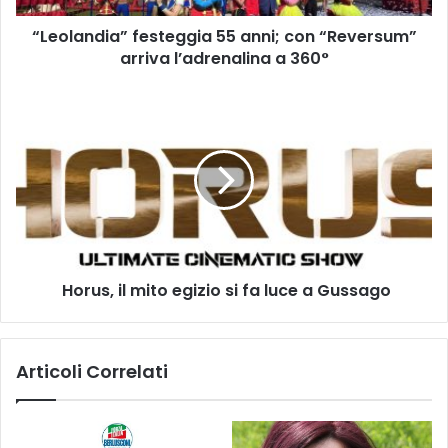
a
“Leolandia” festeggia 55 anni; con “Reversum”
360°
arriva l’adrenalina a 360°
Horus,
il
mito
egizio
si
fa
luce
a
​ Horus, il mito egizio si fa luce a Gussago
Gussago
Articoli Correlati