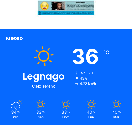
Meteo
36
℃
Legnago
37º - 29º
43%
4.73 km/h
Cielo sereno
34
33
38
40
40
℃
℃
℃
℃
℃
Ven
Sab
Dom
Lun
Mar