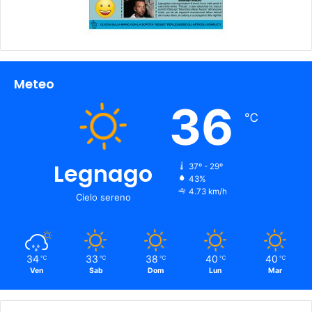
Meteo
36
℃
Legnago
37º - 29º
43%
4.73 km/h
Cielo sereno
34
33
38
40
40
℃
℃
℃
℃
℃
Ven
Sab
Dom
Lun
Mar