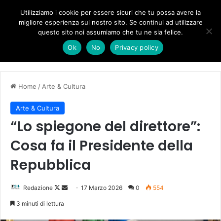
Forza Italia, il legnaghese Donà nella segreteria regionale
Utilizziamo i cookie per essere sicuri che tu possa avere la
migliore esperienza sul nostro sito. Se continui ad utilizzare
questo sito noi assumiamo che tu ne sia felice.
Menu
C
Ok
No
Privacy policy
Home
/
Arte & Cultura
Arte & Cultura
“Lo spiegone del direttore”:
Cosa fa il Presidente della
Repubblica
Follow
Invia
Redazione
17 Marzo 2026
0
554
on
un'email
3 minuti di lettura
X