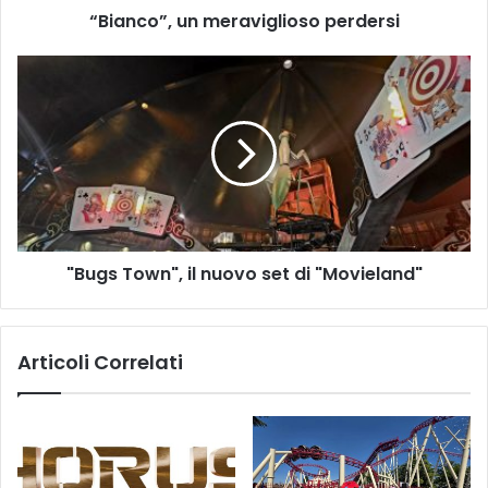
“Bianco”, un meraviglioso perdersi
"Bugs
Town",
il
nuovo
set
di
"Movieland"
"Bugs Town", il nuovo set di "Movieland"
Articoli Correlati