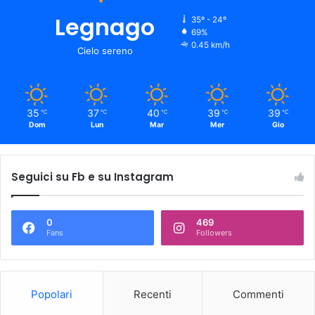
Legnago
35º - 24º
69%
0.45 km/h
Cielo sereno
35
37
40
39
39
℃
℃
℃
℃
℃
Dom
Lun
Mar
Mer
Gio
Seguici su Fb e su Instagram
0
469
Fans
Followers
Popolari
Recenti
Commenti