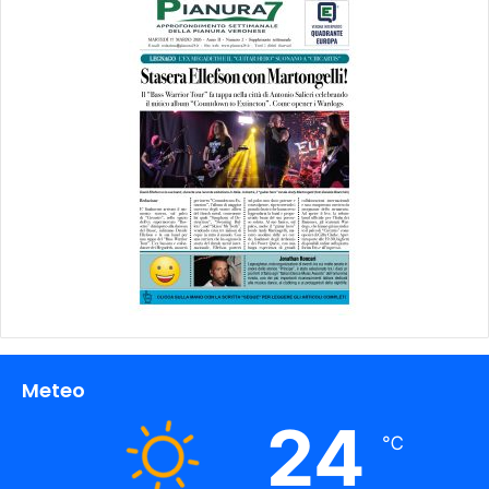
Meteo
24
℃