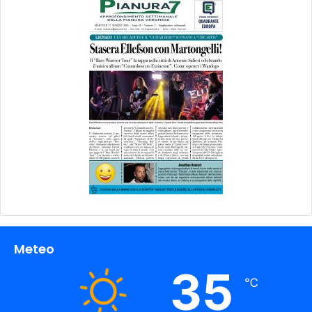
Meteo
35
℃