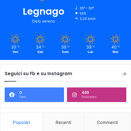
Legnago
35º - 30º
58%
3.24 km/h
Cielo sereno
35
34
39
39
40
℃
℃
℃
℃
℃
Ven
Sab
Dom
Lun
Mar
Seguici su Fb e su Instagram
0
469
Fans
Followers
Popolari
Recenti
Commenti