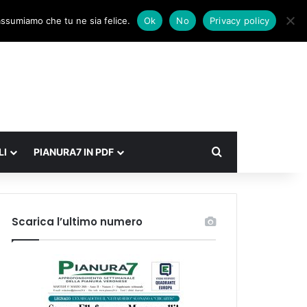
Facebook
X
Instagram
Accedi
Un articolo a caso
Barra laterale
 assumiamo che tu ne sia felice.
Ok
No
Privacy policy
Cerca
LI
PIANURA7 IN PDF
Scarica l’ultimo numero