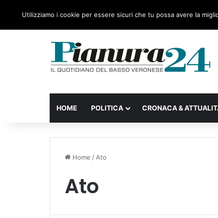
sabato, 08 Agosto 2026
Ultime notizie
Forza Italia
Utilizziamo i cookie per essere sicuri che tu possa avere la migli
HOME
POLITICA
CRONACA & ATTUALIT
Home
/
Ato
Ato