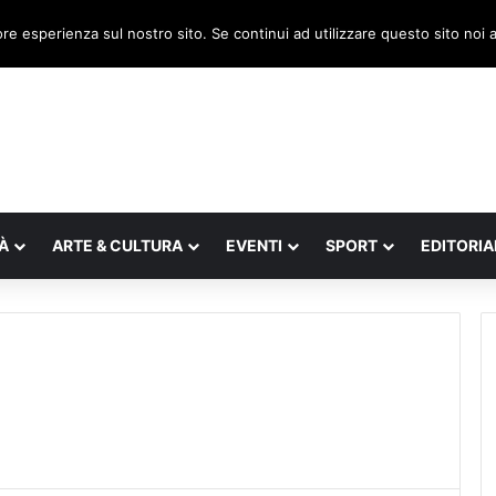
, il legnaghese Donà nella segreteria regionale
ore esperienza sul nostro sito. Se continui ad utilizzare questo sito noi
À
ARTE & CULTURA
EVENTI
SPORT
EDITORIA