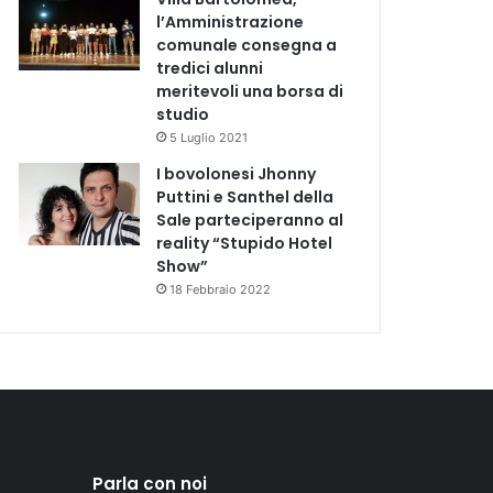
l’Amministrazione
comunale consegna a
tredici alunni
meritevoli una borsa di
studio
5 Luglio 2021
I bovolonesi Jhonny
Puttini e Santhel della
Sale parteciperanno al
reality “Stupido Hotel
Show”
18 Febbraio 2022
Parla con noi