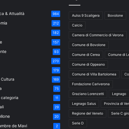
a & Attualità
984
Aulss 9 Scaligera
Bovolone
mia
212
Calcio
182
Camera di Commercio di Verona
e
157
Comune di Bovolone
nte
93
Comune di Cerea
Comune di L
270
Comune di Oppeano
179
Comune di Villa Bartolomea
Co
 Cultura
169
Fondazione Cariverona
a
75
Graziano Lorenzetti
Legnago
 categoria
11
Legnago Salus
Provincia di Ve
ali
29
Regione del Veneto
Serie C gir
ellone
20
Serie D
ambre de Mavi
2