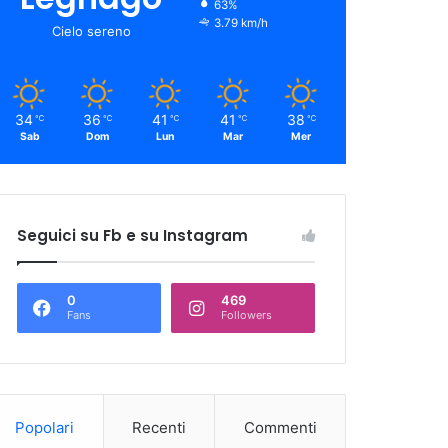
63%
3.79 km/h
Cielo sereno
34
36
41
41
38
℃
℃
℃
℃
℃
Sab
Dom
Lun
Mar
Mer
Seguici su Fb e su Instagram
0
469
Fans
Followers
Popolari
Recenti
Commenti