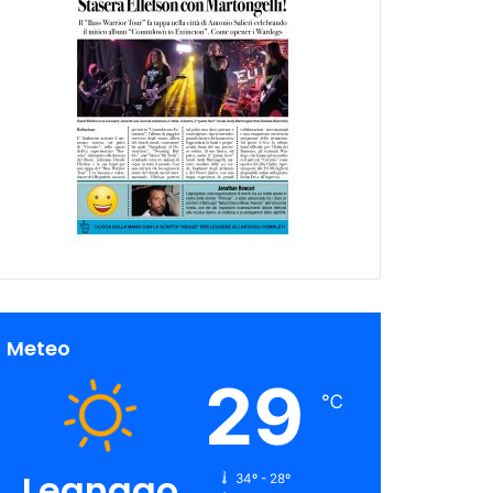
Meteo
29
℃
Legnago
34º - 28º