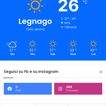
26
℃
Legnago
37º - 26º
94%
1.69 km/h
Cielo sereno
37
35
37
39
40
℃
℃
℃
℃
℃
Gio
Ven
Sab
Dom
Lun
Seguici su Fb e su Instagram
0
469
Fans
Followers