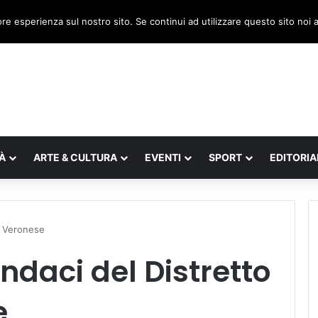
a, il legnaghese Donà nella segreteria regionale
ore esperienza sul nostro sito. Se continui ad utilizzare questo sito noi
À
ARTE & CULTURA
EVENTI
SPORT
EDITORIA
t Veronese
ndaci del Distretto
e