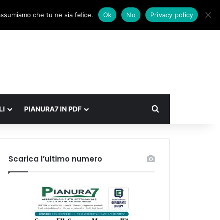
Facebook
X
Instagram
Accedi
Un articolo a caso
Barra laterale
 assumiamo che tu ne sia felice.
Ok
No
Privacy policy
Cerca
LI
PIANURA7 IN PDF
Scarica l’ultimo numero