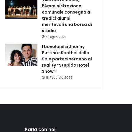
l’Amministrazione
comunale consegna a
tredici alunni
meritevoli una borsa di
studio
5 Luglio 2021
I bovolonesi Jhonny
Puttini e Santhel della
Sale parteciperanno al
reality “Stupido Hotel
Show”
18 Febbraio 2022
Parla con noi