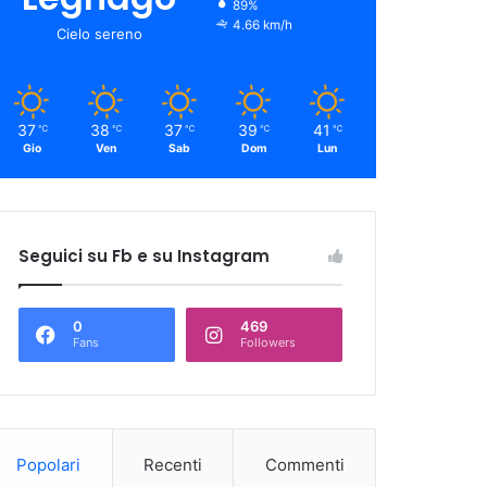
89%
4.66 km/h
Cielo sereno
37
38
37
39
41
℃
℃
℃
℃
℃
Gio
Ven
Sab
Dom
Lun
Seguici su Fb e su Instagram
0
469
Fans
Followers
Popolari
Recenti
Commenti