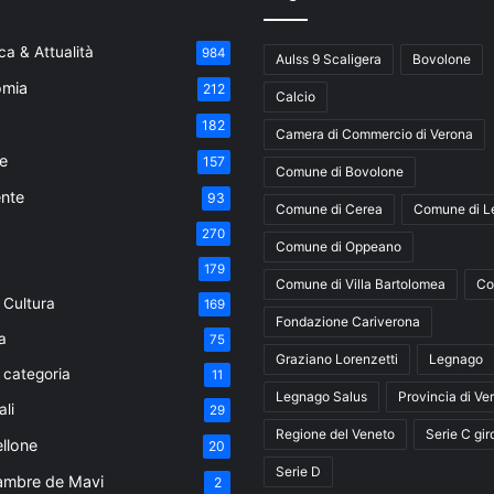
a & Attualità
984
Aulss 9 Scaligera
Bovolone
mia
212
Calcio
182
Camera di Commercio di Verona
e
157
Comune di Bovolone
nte
93
Comune di Cerea
Comune di L
270
Comune di Oppeano
179
Comune di Villa Bartolomea
Co
 Cultura
169
Fondazione Cariverona
a
75
Graziano Lorenzetti
Legnago
 categoria
11
Legnago Salus
Provincia di Ve
ali
29
Regione del Veneto
Serie C gir
ellone
20
Serie D
ambre de Mavi
2