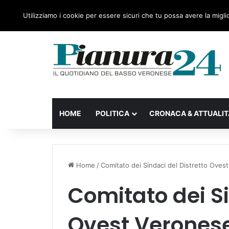
giovedì, 06 Agosto 2026
Ultime notizie
Forza Itali
Utilizziamo i cookie per essere sicuri che tu possa avere la migli
HOME
POLITICA
CRONACA & ATTUALIT
Home
/
Comitato dei Sindaci del Distretto Oves
Comitato dei Si
Ovest Verones