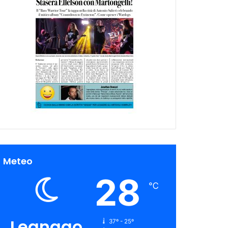
Meteo
28
℃
Legnago
37º - 25º