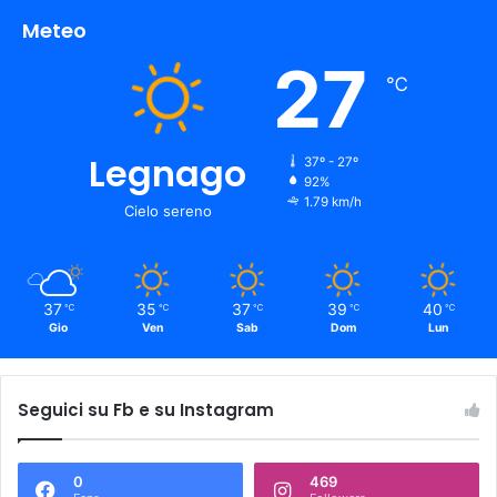
Meteo
27
℃
Legnago
37º - 27º
92%
1.79 km/h
Cielo sereno
37
35
37
39
40
℃
℃
℃
℃
℃
Gio
Ven
Sab
Dom
Lun
Seguici su Fb e su Instagram
0
469