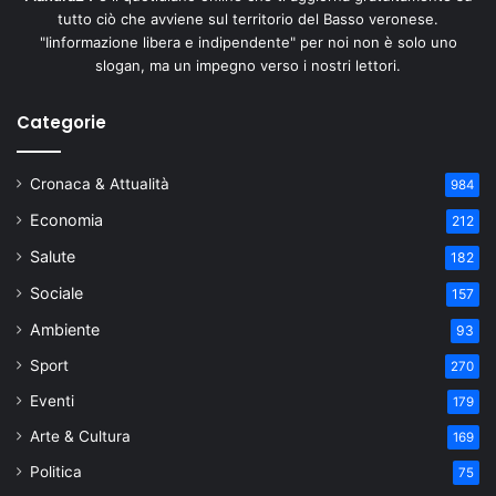
tutto ciò che avviene sul territorio del Basso veronese.
"Iinformazione libera e indipendente" per noi non è solo uno
slogan, ma un impegno verso i nostri lettori.
Categorie
Cronaca & Attualità
984
Economia
212
Salute
182
Sociale
157
Ambiente
93
Sport
270
Eventi
179
Arte & Cultura
169
Politica
75