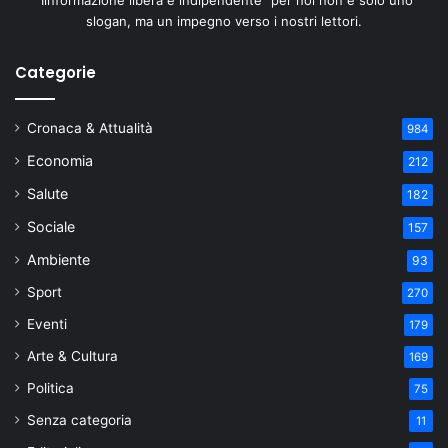
"Iinformazione libera e indipendente" per noi non è solo uno
slogan, ma un impegno verso i nostri lettori.
Categorie
Cronaca & Attualità
984
Economia
212
Salute
182
Sociale
157
Ambiente
93
Sport
270
Eventi
179
Arte & Cultura
169
Politica
75
Senza categoria
11