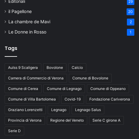
Editoriali
29
il Pagellone
20
La chambre de Mavi
2
Le Donne in Rosso
1
Tags
Aulss 9 Scaligera
Bovolone
Calcio
Camera di Commercio di Verona
Comune di Bovolone
Comune di Cerea
Comune di Legnago
Comune di Oppeano
Comune di Villa Bartolomea
Covid-19
Fondazione Cariverona
Graziano Lorenzetti
Legnago
Legnago Salus
Provincia di Verona
Regione del Veneto
Serie C girone A
Serie D