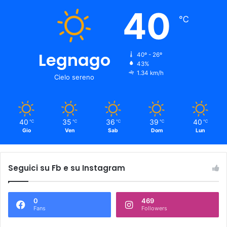
40
℃
Legnago
40º - 26º
43%
1.34 km/h
Cielo sereno
40
35
36
39
40
℃
℃
℃
℃
℃
Gio
Ven
Sab
Dom
Lun
Seguici su Fb e su Instagram
0
469
Fans
Followers