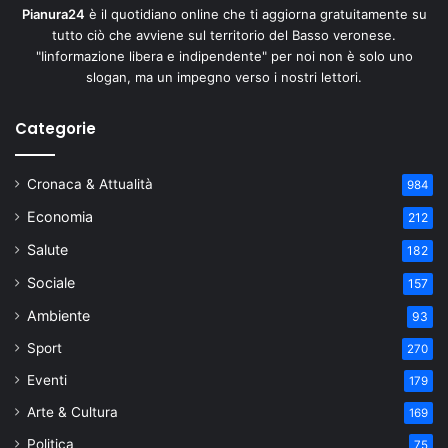
Pianura24
è il quotidiano online che ti aggiorna gratuitamente su
tutto ciò che avviene sul territorio del Basso veronese.
"Iinformazione libera e indipendente" per noi non è solo uno
slogan, ma un impegno verso i nostri lettori.
Categorie
Cronaca & Attualità
984
Economia
212
Salute
182
Sociale
157
Ambiente
93
Sport
270
Eventi
179
Arte & Cultura
169
Politica
75