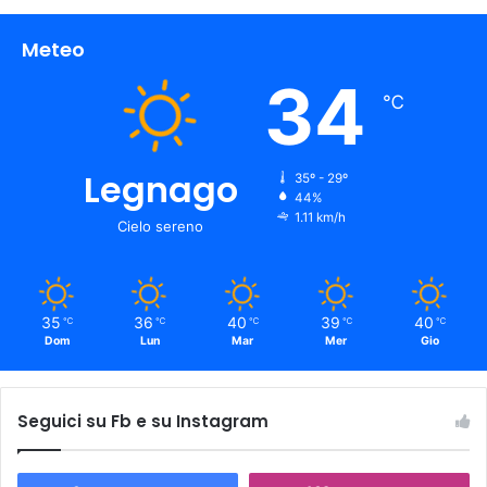
Meteo
34
℃
Legnago
35º - 29º
44%
1.11 km/h
Cielo sereno
35
36
40
39
40
℃
℃
℃
℃
℃
Dom
Lun
Mar
Mer
Gio
Seguici su Fb e su Instagram