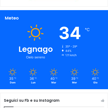
Meteo
34
℃
Legnago
35º - 29º
44%
1.11 km/h
Cielo sereno
35
36
40
39
40
℃
℃
℃
℃
℃
Dom
Lun
Mar
Mer
Gio
Seguici su Fb e su Instagram