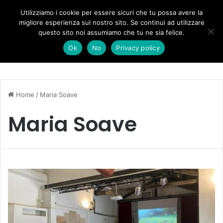
Forza Italia, il legnaghese Donà nella segreteria regionale
Utilizziamo i cookie per essere sicuri che tu possa avere la
migliore esperienza sul nostro sito. Se continui ad utilizzare
questo sito noi assumiamo che tu ne sia felice.
Menu
C
Ok
No
Privacy policy
Home
/
Maria Soave
Maria Soave