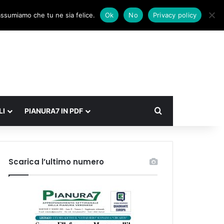
Facebook
X
Instagram
Accedi
Un articolo a caso
Barra laterale
 assumiamo che tu ne sia felice.
Ok
No
Privacy policy
Cerca
LI
PIANURA7 IN PDF
Scarica l’ultimo numero