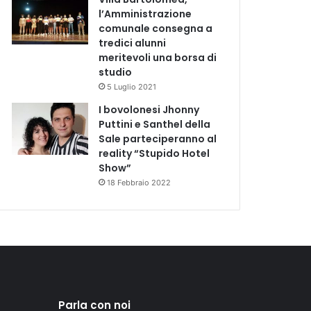
l’Amministrazione
comunale consegna a
tredici alunni
meritevoli una borsa di
studio
5 Luglio 2021
I bovolonesi Jhonny
Puttini e Santhel della
Sale parteciperanno al
reality “Stupido Hotel
Show”
18 Febbraio 2022
Parla con noi