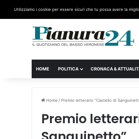
domenica, 09 Agosto 2026
Ultime notizie
Forza Ita
Utilizziamo i cookie per essere sicuri che tu possa avere la migli
HOME
POLITICA
CRONACA & ATTUALIT
Home
/
Premio letterario “Castello di Sanguinett
Premio letterar
Sanguinetto”