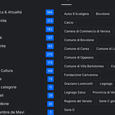
a & Attualità
984
Aulss 9 Scaligera
Bovolone
mia
212
Calcio
182
Camera di Commercio di Verona
e
157
Comune di Bovolone
nte
93
Comune di Cerea
Comune di L
270
Comune di Oppeano
179
Comune di Villa Bartolomea
Co
 Cultura
169
Fondazione Cariverona
a
75
Graziano Lorenzetti
Legnago
 categoria
11
Legnago Salus
Provincia di Ve
ali
29
Regione del Veneto
Serie C gir
ellone
20
Serie D
ambre de Mavi
2