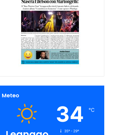
Meteo
34
℃
Legnago
35º - 29º