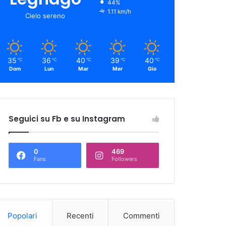
44%
1.11 km/h
Cielo sereno
35
36
40
39
40
℃
℃
℃
℃
℃
Dom
Lun
Mar
Mer
Gio
Seguici su Fb e su Instagram
0
469
Fans
Followers
Popolari
Recenti
Commenti