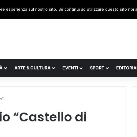
lia, il legnaghese Donà nella segreteria regionale
ore esperienza sul nostro sito. Se continui ad utilizzare questo sito noi
À
ARTE & CULTURA
EVENTI
SPORT
EDITORIA
o”
io “Castello di