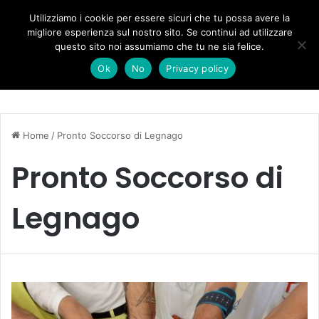
Forza Italia, il legnaghese Donà nella segreteria regionale
Utilizziamo i cookie per essere sicuri che tu possa avere la
migliore esperienza sul nostro sito. Se continui ad utilizzare
questo sito noi assumiamo che tu ne sia felice.
Menu
C
Ok
No
Privacy policy
Home
/
Pronto Soccorso di Legnago
Pronto Soccorso di
Legnago