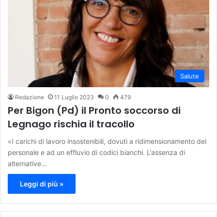
Salute
Redazione
11 Luglio 2023
0
479
Per Bigon (Pd) il Pronto soccorso di
Legnago rischia il tracollo
«I carichi di lavoro insostenibili, dovuti a ridimensionamento del
personale e ad un effluvio di codici bianchi. L’assenza di
alternative…
Leggi di più »