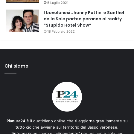
5 Luglio 2021
I bovolonesi Jhonny Puttini e Santhel
della Sale parteciperanno al reality
“Stupido Hotel Show”
18 Febbraio 2022
Chi siamo
Pianura24
è il quotidiano online che ti aggiorna gratuitamente su
tutto ciò che avviene sul territorio del Basso veronese.
"Iinformazione libera e indipendente" per noi non è solo uno