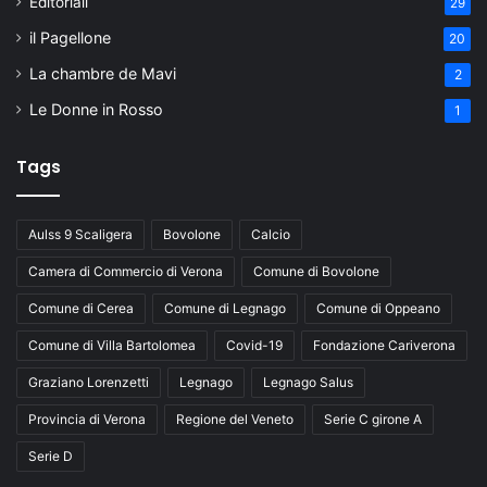
Editoriali
29
il Pagellone
20
La chambre de Mavi
2
Le Donne in Rosso
1
Tags
Aulss 9 Scaligera
Bovolone
Calcio
Camera di Commercio di Verona
Comune di Bovolone
Comune di Cerea
Comune di Legnago
Comune di Oppeano
Comune di Villa Bartolomea
Covid-19
Fondazione Cariverona
Graziano Lorenzetti
Legnago
Legnago Salus
Provincia di Verona
Regione del Veneto
Serie C girone A
Serie D