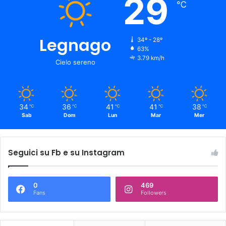
29
℃
Legnago
34º - 28º
63%
3.79 km/h
Cielo sereno
34
36
41
41
38
℃
℃
℃
℃
℃
Sab
Dom
Lun
Mar
Mer
Seguici su Fb e su Instagram
0
469
Fans
Followers