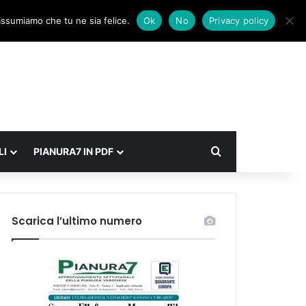
Facebook
X
Instagram
Accedi
Un articolo a caso
Barra laterale
 assumiamo che tu ne sia felice.
Ok
No
Privacy policy
Cerca
LI
PIANURA7 IN PDF
Scarica l’ultimo numero