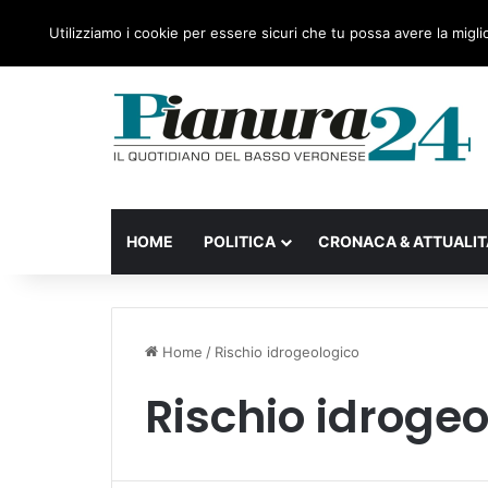
venerdì, 07 Agosto 2026
Ultime notizie
Forza Itali
Utilizziamo i cookie per essere sicuri che tu possa avere la migli
HOME
POLITICA
CRONACA & ATTUALIT
Home
/
Rischio idrogeologico
Rischio idrogeo