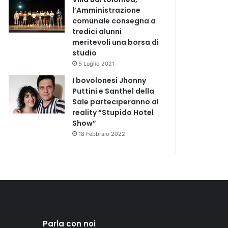
l’Amministrazione
comunale consegna a
tredici alunni
meritevoli una borsa di
studio
5 Luglio 2021
I bovolonesi Jhonny
Puttini e Santhel della
Sale parteciperanno al
reality “Stupido Hotel
Show”
18 Febbraio 2022
Parla con noi