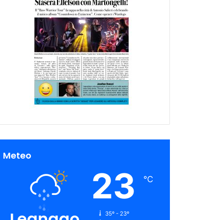
Meteo
23
℃
Legnago
35º - 23º