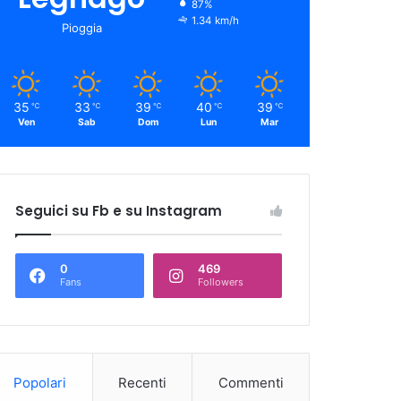
87%
1.34 km/h
Pioggia
35
33
39
40
39
℃
℃
℃
℃
℃
Ven
Sab
Dom
Lun
Mar
Seguici su Fb e su Instagram
0
469
Fans
Followers
Popolari
Recenti
Commenti