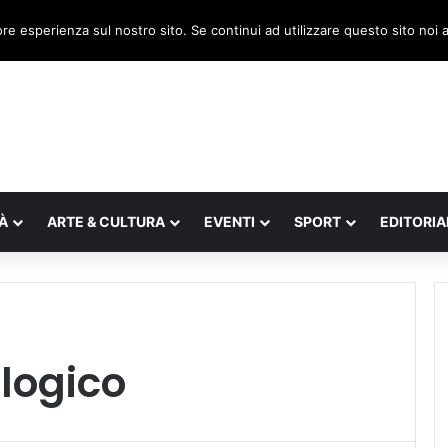
a, il legnaghese Donà nella segreteria regionale
ore esperienza sul nostro sito. Se continui ad utilizzare questo sito noi
À
ARTE & CULTURA
EVENTI
SPORT
EDITORIA
logico