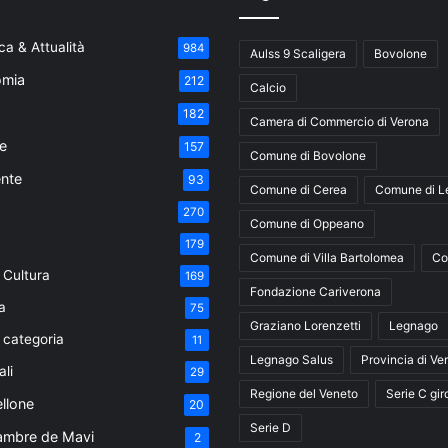
a & Attualità
984
Aulss 9 Scaligera
Bovolone
mia
212
Calcio
182
Camera di Commercio di Verona
e
157
Comune di Bovolone
nte
93
Comune di Cerea
Comune di L
270
Comune di Oppeano
179
Comune di Villa Bartolomea
Co
 Cultura
169
Fondazione Cariverona
a
75
Graziano Lorenzetti
Legnago
 categoria
11
Legnago Salus
Provincia di Ve
ali
29
Regione del Veneto
Serie C gir
ellone
20
Serie D
ambre de Mavi
2