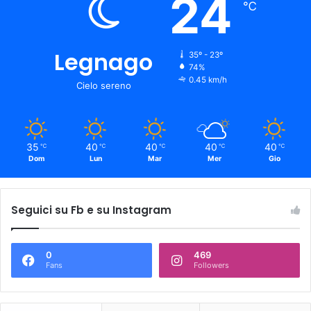
24
℃
Legnago
35º - 23º
74%
0.45 km/h
Cielo sereno
35
40
40
40
40
℃
℃
℃
℃
℃
Dom
Lun
Mar
Mer
Gio
Seguici su Fb e su Instagram
0
469
Fans
Followers