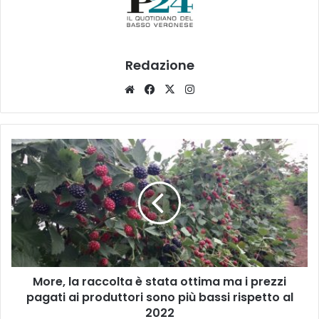
Redazione
Website
Facebook
X
Instagram
More,
la
raccolta
è
stata
ottima
ma
i
prezzi
More, la raccolta è stata ottima ma i prezzi
pagati
ai
pagati ai produttori sono più bassi rispetto al
produttori
2022