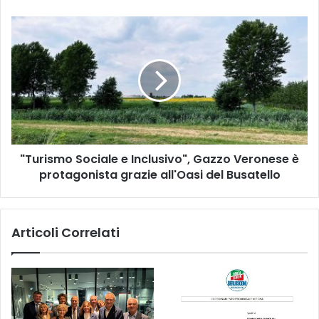
sono
più
"Turismo
bassi
Sociale
rispetto
e
al
Inclusivo",
2022
Gazzo
Veronese
è
protagonista
grazie
"Turismo Sociale e Inclusivo", Gazzo Veronese è
all'Oasi
del
protagonista grazie all'Oasi del Busatello
Busatello
Articoli Correlati