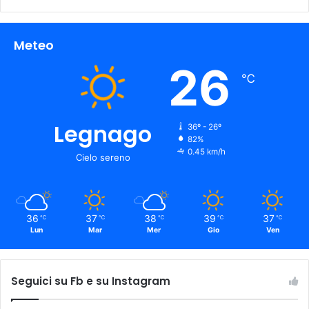
Meteo
26
℃
Legnago
36º - 26º
82%
0.45 km/h
Cielo sereno
36
37
38
39
37
℃
℃
℃
℃
℃
Lun
Mar
Mer
Gio
Ven
Seguici su Fb e su Instagram