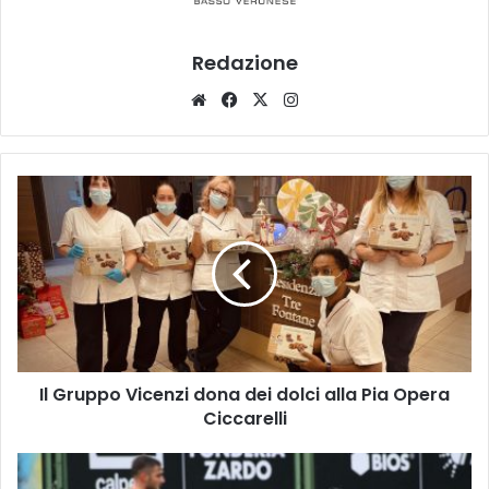
Redazione
Website
Facebook
X
Instagram
Il
Gruppo
Vicenzi
dona
dei
dolci
alla
Pia
Opera
Il Gruppo Vicenzi dona dei dolci alla Pia Opera
Ciccarelli
Ciccarelli
Legnago
Salus,