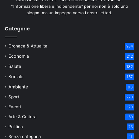
"Iinformazione libera e indipendente" per noi non è solo uno
slogan, ma un impegno verso i nostri lettori.
Categorie
Cronaca & Attualità
984
Economia
212
Salute
182
Sociale
157
Ambiente
93
Sport
270
Eventi
179
Arte & Cultura
169
Politica
75
Senza categoria
11