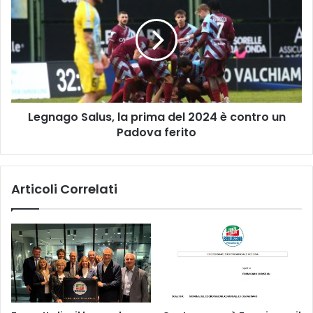
la
prima
del
2024
è
contro
un
Legnago Salus, la prima del 2024 è contro un
Padova
ferito
Padova ferito
Articoli Correlati