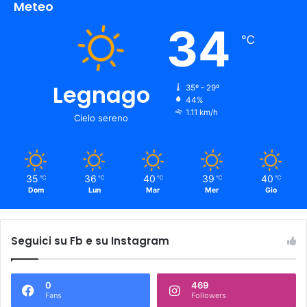
Meteo
34
℃
Legnago
35º - 29º
44%
1.11 km/h
Cielo sereno
35
36
40
39
40
℃
℃
℃
℃
℃
Dom
Lun
Mar
Mer
Gio
Seguici su Fb e su Instagram
0
469
Fans
Followers