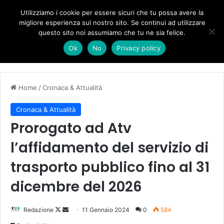
Forza Italia, il legnaghese Donà nella segreteria regionale
Utilizziamo i cookie per essere sicuri che tu possa avere la
migliore esperienza sul nostro sito. Se continui ad utilizzare
questo sito noi assumiamo che tu ne sia felice.
Menu
C
Ok
No
Privacy policy
Home
/
Cronaca & Attualità
Cronaca & Attualità
Prorogato ad Atv
l’affidamento del servizio di
trasporto pubblico fino al 31
dicembre del 2026
Follow
Invia
Redazione
11 Gennaio 2024
0
584
on
un'email