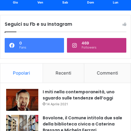
Gio
Ven
Sab
Dom
Lun
Seguici su Fb e su Instagram
0
469
Fans
Followers
Popolari
Recenti
Commenti
I miti nella contemporaneità, uno
sguardo sulle tendenze dell’oggi
14 Aprile 2021
Bovolone, il Comune intitola due sale
della biblioteca civica a Caterina
Bressan e Michela Ferrari