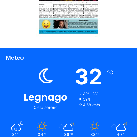
Meteo
32
℃
Legnago
32º - 28º
59%
4.58 km/h
Cielo sereno
31
34
36
38
40
℃
℃
℃
℃
℃