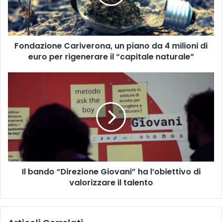
4
milioni
di
euro
Fondazione Cariverona, un piano da 4 milioni di
per
rigenerare
euro per rigenerare il “capitale naturale”
il
“capitale
Il
naturale”
bando
“Direzione
Giovani”
ha
l’obiettivo
di
valorizzare
il
Il bando “Direzione Giovani” ha l’obiettivo di
talento
valorizzare il talento