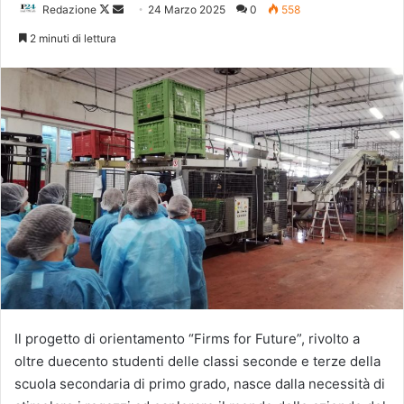
Follow
Invia
Redazione
24 Marzo 2025
0
558
on
un'email
2 minuti di lettura
X
Il progetto di orientamento “Firms for Future”, rivolto a
oltre duecento studenti delle classi seconde e terze della
scuola secondaria di primo grado, nasce dalla necessità di