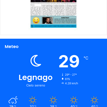
Meteo
29
℃
Legnago
29º - 27º
61%
4.28 km/h
Cielo sereno
29
32
38
40
40
℃
℃
℃
℃
℃