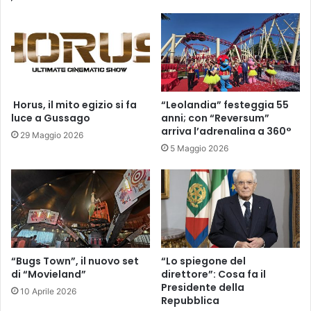
​ Horus, il mito egizio si fa
“Leolandia” festeggia 55
luce a Gussago
anni; con “Reversum”
arriva l’adrenalina a 360°
29 Maggio 2026
5 Maggio 2026
“Bugs Town”, il nuovo set
“Lo spiegone del
di “Movieland”
direttore”: Cosa fa il
Presidente della
10 Aprile 2026
Repubblica