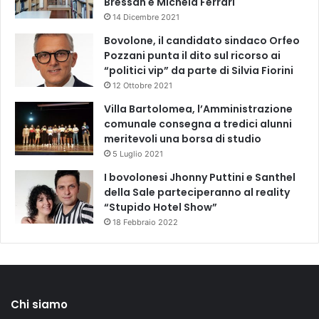
Bressan e Michela Ferrari
14 Dicembre 2021
Bovolone, il candidato sindaco Orfeo
Pozzani punta il dito sul ricorso ai
“politici vip” da parte di Silvia Fiorini
12 Ottobre 2021
Villa Bartolomea, l’Amministrazione
comunale consegna a tredici alunni
meritevoli una borsa di studio
5 Luglio 2021
I bovolonesi Jhonny Puttini e Santhel
della Sale parteciperanno al reality
“Stupido Hotel Show”
18 Febbraio 2022
Chi siamo