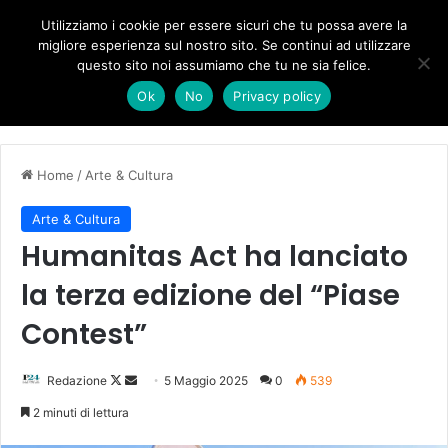
Forza Italia, il legnaghese Donà nella segreteria regionale
Utilizziamo i cookie per essere sicuri che tu possa avere la
migliore esperienza sul nostro sito. Se continui ad utilizzare
questo sito noi assumiamo che tu ne sia felice.
Menu
C
Ok
No
Privacy policy
Home
/
Arte & Cultura
Arte & Cultura
Humanitas Act ha lanciato
la terza edizione del “Piase
Contest”
Follow
Invia
Redazione
5 Maggio 2025
0
539
on
un'email
2 minuti di lettura
X