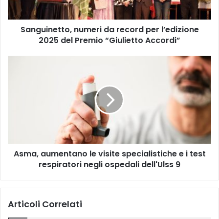
del
Premio
Sanguinetto, numeri da record per l’edizione
“Giulietto
Accordi”
2025 del Premio “Giulietto Accordi”
Asma,
aumentano
le
visite
specialistiche
e
i
test
respiratori
Asma, aumentano le visite specialistiche e i test
negli
ospedali
respiratori negli ospedali dell'Ulss 9
dell'Ulss
9
Articoli Correlati