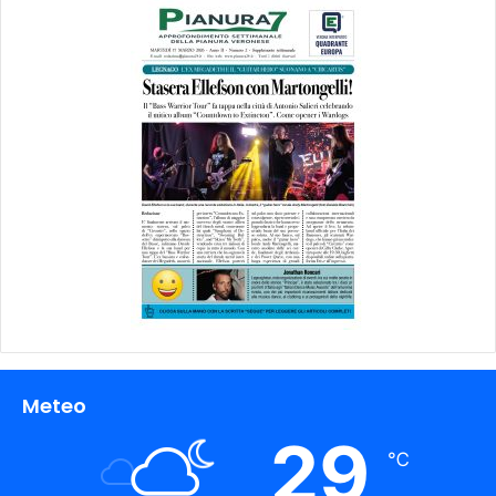
Meteo
29
℃