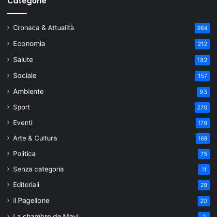
Categorie
Cronaca & Attualità
984
Economia
212
Salute
182
Sociale
157
Ambiente
93
Sport
270
Eventi
179
Arte & Cultura
169
Politica
75
Senza categoria
11
Editoriali
29
il Pagellone
20
La chambre de Mavi
2