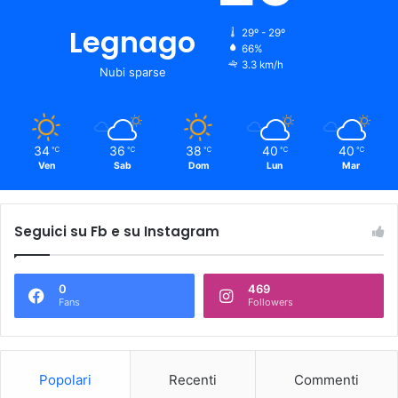
Legnago
29º - 29º
66%
3.3 km/h
Nubi sparse
34
36
38
40
40
℃
℃
℃
℃
℃
Ven
Sab
Dom
Lun
Mar
Seguici su Fb e su Instagram
0
469
Fans
Followers
Popolari
Recenti
Commenti