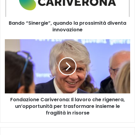
innovazione
Bando “Sinergie”, quando la prossimità diventa
innovazione
Fondazione
Cariverona:
Il
lavoro
che
rigenera,
un’opportunità
per
trasformare
Fondazione Cariverona: Il lavoro che rigenera,
insieme
le
un’opportunità per trasformare insieme le
fragilità
fragilità in risorse
in
risorse