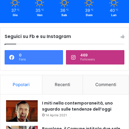
37
35
36
39
40
℃
℃
℃
℃
℃
Gio
Ven
Sab
Dom
Lun
Seguici su Fb e su Instagram
0
469
Fans
Followers
Popolari
Recenti
Commenti
I miti nella contemporaneità, uno
sguardo sulle tendenze dell’oggi
14 Aprile 2021
Bovolone, il Comune intitola due sale