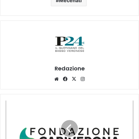
Mecenati
Redazione
Website
Facebook
X
Instagram
Bando
“Sinergie”,
quando
la
prossimità
diventa