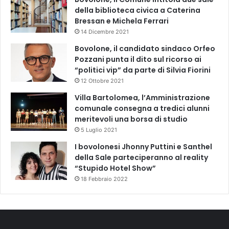
della biblioteca civica a Caterina
Bressan e Michela Ferrari
14 Dicembre 2021
Bovolone, il candidato sindaco Orfeo
Pozzani punta il dito sul ricorso ai
“politici vip” da parte di Silvia Fiorini
12 Ottobre 2021
Villa Bartolomea, l’Amministrazione
comunale consegna a tredici alunni
meritevoli una borsa di studio
5 Luglio 2021
I bovolonesi Jhonny Puttini e Santhel
della Sale parteciperanno al reality
“Stupido Hotel Show”
18 Febbraio 2022