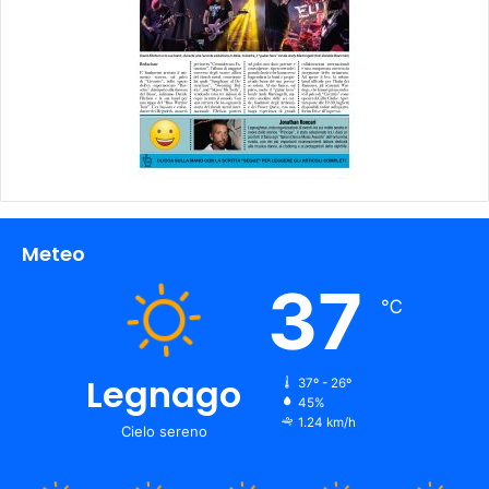
Meteo
37
℃
Legnago
37º - 26º
45%
1.24 km/h
Cielo sereno