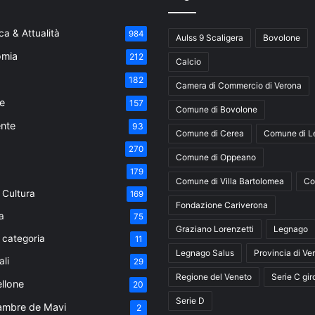
a & Attualità
984
Aulss 9 Scaligera
Bovolone
mia
212
Calcio
182
Camera di Commercio di Verona
e
157
Comune di Bovolone
nte
93
Comune di Cerea
Comune di L
270
Comune di Oppeano
179
Comune di Villa Bartolomea
Co
 Cultura
169
Fondazione Cariverona
a
75
Graziano Lorenzetti
Legnago
 categoria
11
Legnago Salus
Provincia di Ve
ali
29
Regione del Veneto
Serie C gir
ellone
20
Serie D
ambre de Mavi
2