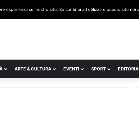
a, il legnaghese Donà nella segreteria regionale
ore esperienza sul nostro sito. Se continui ad utilizzare questo sito noi
À
ARTE & CULTURA
EVENTI
SPORT
EDITORIA