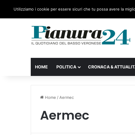
giovedì, 06 Agosto 2026
Ultime notizie
Forza Itali
Utilizziamo i cookie per essere sicuri che tu possa avere la migli
HOME
POLITICA
CRONACA & ATTUALIT
Home
/
Aermec
Aermec