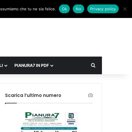
Facebook
X
Instagram
Accedi
Un articolo a caso
Barra laterale
 assumiamo che tu ne sia felice.
Ok
No
Privacy policy
Cerca
LI
PIANURA7 IN PDF
Scarica l’ultimo numero