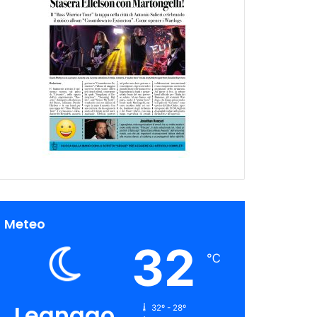
Meteo
32
℃
Legnago
32º - 28º