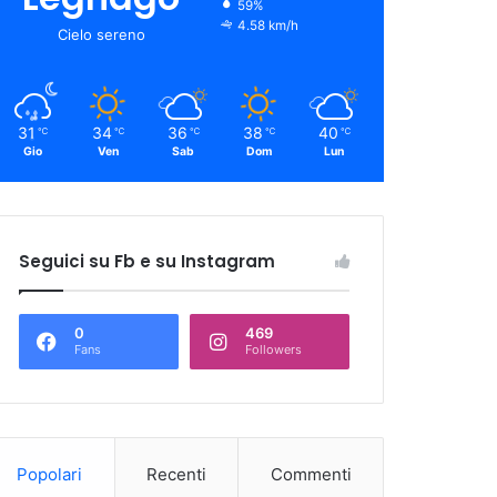
59%
4.58 km/h
Cielo sereno
31
34
36
38
40
℃
℃
℃
℃
℃
Gio
Ven
Sab
Dom
Lun
Seguici su Fb e su Instagram
0
469
Fans
Followers
Popolari
Recenti
Commenti