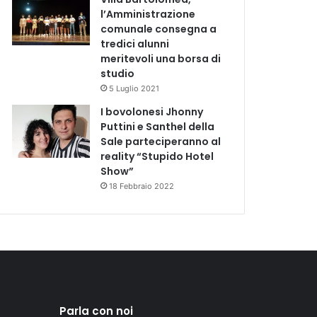
l’Amministrazione
comunale consegna a
tredici alunni
meritevoli una borsa di
studio
5 Luglio 2021
I bovolonesi Jhonny
Puttini e Santhel della
Sale parteciperanno al
reality “Stupido Hotel
Show”
18 Febbraio 2022
Parla con noi