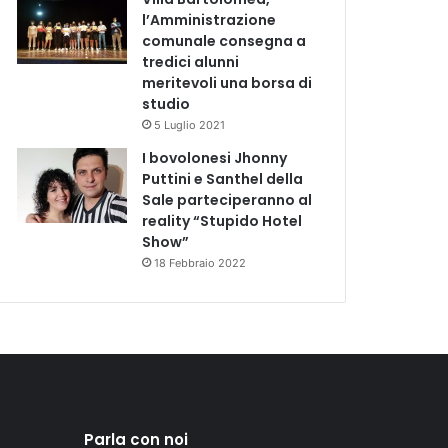
l’Amministrazione
comunale consegna a
tredici alunni
meritevoli una borsa di
studio
5 Luglio 2021
I bovolonesi Jhonny
Puttini e Santhel della
Sale parteciperanno al
reality “Stupido Hotel
Show”
18 Febbraio 2022
Parla con noi