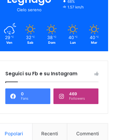
68%
1.57 km/h
Cielo sereno
29
32
38
40
40
℃
℃
℃
℃
℃
Ven
Sab
Dom
Lun
Mar
Seguici su Fb e su Instagram
0
469
Fans
Followers
Popolari
Recenti
Commenti