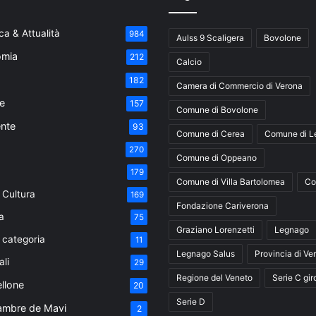
a & Attualità
984
Aulss 9 Scaligera
Bovolone
mia
212
Calcio
182
Camera di Commercio di Verona
e
157
Comune di Bovolone
nte
93
Comune di Cerea
Comune di L
270
Comune di Oppeano
179
Comune di Villa Bartolomea
Co
 Cultura
169
Fondazione Cariverona
a
75
Graziano Lorenzetti
Legnago
 categoria
11
Legnago Salus
Provincia di Ve
ali
29
Regione del Veneto
Serie C gir
ellone
20
Serie D
ambre de Mavi
2