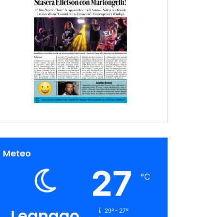
Meteo
27
℃
Legnago
29º - 27º