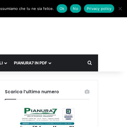
Facebook
X
Instagram
Accedi
Un articolo a caso
Barra laterale
 assumiamo che tu ne sia felice.
Ok
No
Privacy policy
Cerca
LI
PIANURA7 IN PDF
Scarica l’ultimo numero