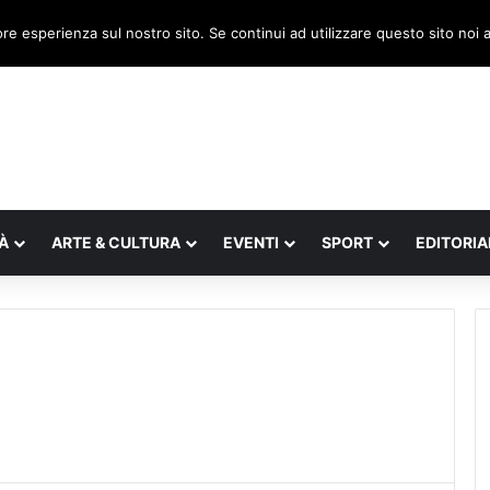
a, il legnaghese Donà nella segreteria regionale
ore esperienza sul nostro sito. Se continui ad utilizzare questo sito noi
À
ARTE & CULTURA
EVENTI
SPORT
EDITORIA