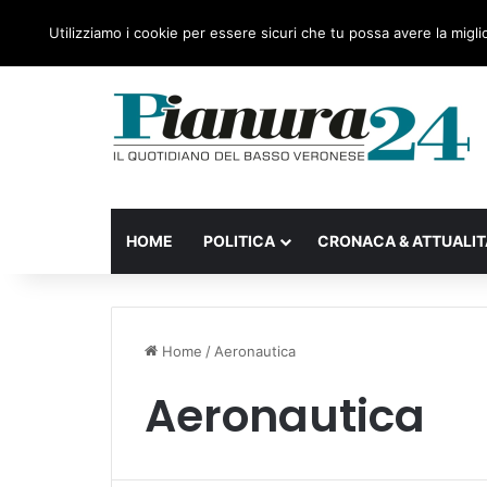
venerdì, 07 Agosto 2026
Ultime notizie
Forza Itali
Utilizziamo i cookie per essere sicuri che tu possa avere la migli
HOME
POLITICA
CRONACA & ATTUALIT
Home
/
Aeronautica
Aeronautica