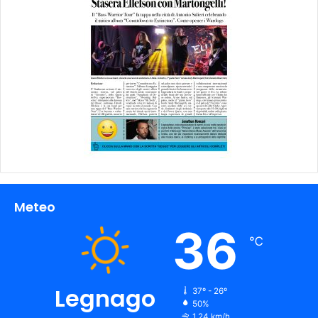
Meteo
36
℃
Legnago
37º - 26º
50%
1.24 km/h