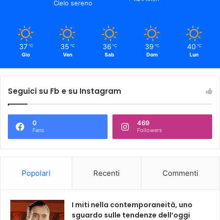
Cielo sereno
37
35
36
39
40
℃
℃
℃
℃
℃
Gio
Ven
Sab
Dom
Lun
Seguici su Fb e su Instagram
0
469
Fans
Followers
Popolari
Recenti
Commenti
I miti nella contemporaneità, uno
sguardo sulle tendenze dell’oggi