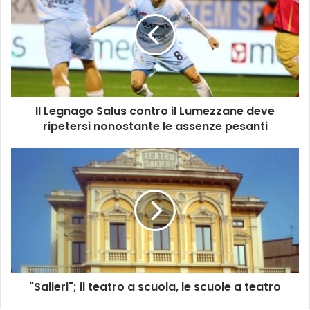
Salus
contro
il
Lumezzane
deve
ripetersi
nonostante
Il Legnago Salus contro il Lumezzane deve
le
assenze
ripetersi nonostante le assenze pesanti
pesanti
"Salieri";
il
teatro
a
scuola,
le
scuole
a
teatro
"Salieri"; il teatro a scuola, le scuole a teatro