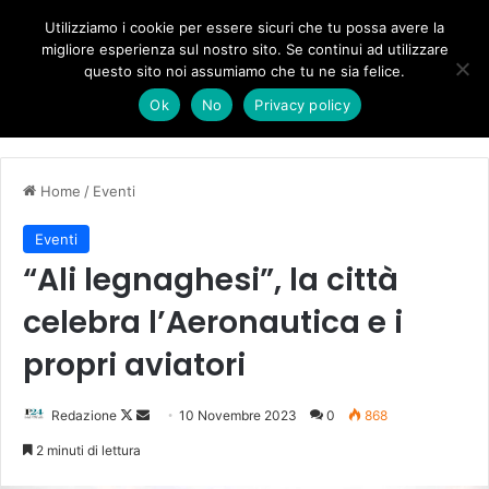
Forza Italia, il legnaghese Donà nella segreteria regionale
Utilizziamo i cookie per essere sicuri che tu possa avere la
migliore esperienza sul nostro sito. Se continui ad utilizzare
questo sito noi assumiamo che tu ne sia felice.
Menu
C
Ok
No
Privacy policy
Home
/
Eventi
Eventi
“Ali legnaghesi”, la città
celebra l’Aeronautica e i
propri aviatori
Follow
Invia
Redazione
10 Novembre 2023
0
868
on
un'email
2 minuti di lettura
X