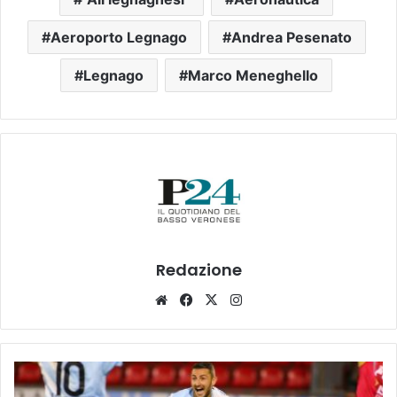
Aeroporto Legnago
Andrea Pesenato
Legnago
Marco Meneghello
Redazione
Website
Facebook
X
Instagram
Il
Legnago