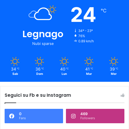
24
℃
Legnago
34º - 23º
76%
0.89 km/h
Nubi sparse
34
36
40
41
39
℃
℃
℃
℃
℃
Sab
Dom
Lun
Mar
Mer
Seguici su Fb e su Instagram
0
469
Fans
Followers