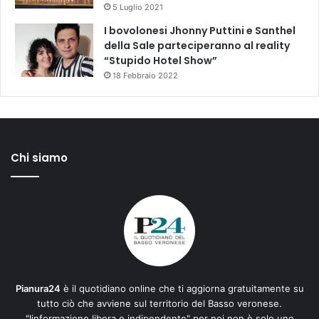
5 Luglio 2021
I bovolonesi Jhonny Puttini e Santhel
della Sale parteciperanno al reality
“Stupido Hotel Show”
18 Febbraio 2022
Chi siamo
Pianura24
è il quotidiano online che ti aggiorna gratuitamente su
tutto ciò che avviene sul territorio del Basso veronese.
"Iinformazione libera e indipendente" per noi non è solo uno