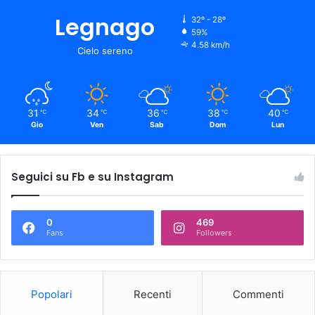
Legnago
32º - 28º
59%
4.58 km/h
Cielo sereno
31
34
36
38
40
℃
℃
℃
℃
℃
Gio
Ven
Sab
Dom
Lun
Seguici su Fb e su Instagram
0
469
Fans
Followers
Popolari
Recenti
Commenti