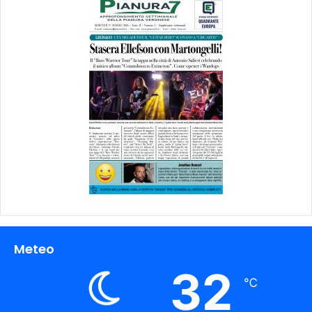
Meteo
32
℃