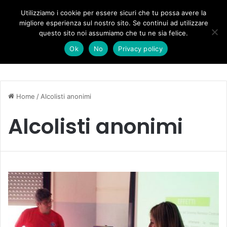
Forza Italia, il legnaghese Donà nella segreteria regionale
Utilizziamo i cookie per essere sicuri che tu possa avere la
migliore esperienza sul nostro sito. Se continui ad utilizzare
questo sito noi assumiamo che tu ne sia felice.
Menu
C
Ok
No
Privacy policy
Home
/
Alcolisti anonimi
Alcolisti anonimi