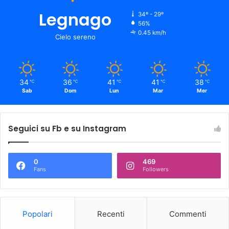
Legnago
34º - 29º
56%
0.45 km/h
Cielo sereno
34
36
41
41
38
℃
℃
℃
℃
℃
Sab
Dom
Lun
Mar
Mer
Seguici su Fb e su Instagram
0
469
Fans
Followers
Popolari
Recenti
Commenti