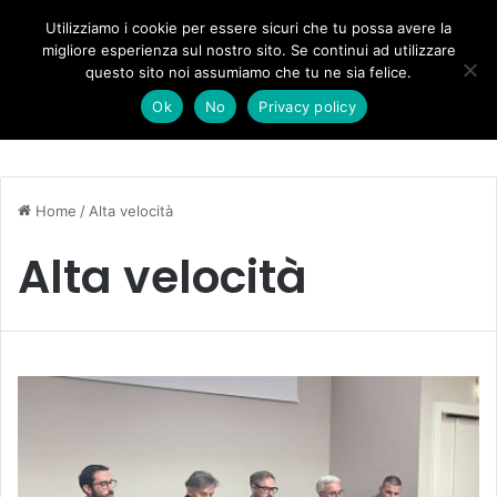
“Leolandia” festeggia 55 anni; con “Reversum” arriva l’adrenalina a 360°
Utilizziamo i cookie per essere sicuri che tu possa avere la
migliore esperienza sul nostro sito. Se continui ad utilizzare
questo sito noi assumiamo che tu ne sia felice.
Menu
C
Ok
No
Privacy policy
Home
/
Alta velocità
Alta velocità