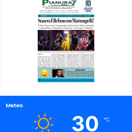
Meteo
30
℃