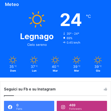
Meteo
24
℃
Legnago
35º - 24º
69%
0.45 km/h
Cielo sereno
35
37
40
39
39
℃
℃
℃
℃
℃
Dom
Lun
Mar
Mer
Gio
Seguici su Fb e su Instagram
0
469
Fans
Followers