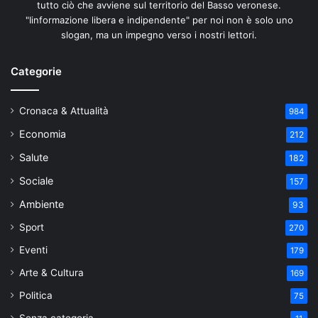
tutto ciò che avviene sul territorio del Basso veronese.
"Iinformazione libera e indipendente" per noi non è solo uno
slogan, ma un impegno verso i nostri lettori.
Categorie
Cronaca & Attualità
984
Economia
212
Salute
182
Sociale
157
Ambiente
93
Sport
270
Eventi
179
Arte & Cultura
169
Politica
75