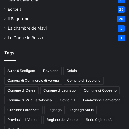
Senza categoria
11
Editoriali
29
il Pagellone
20
La chambre de Mavi
2
Le Donne in Rosso
1
Tags
Aulss 9 Scaligera
Bovolone
Calcio
Camera di Commercio di Verona
Comune di Bovolone
Comune di Cerea
Comune di Legnago
Comune di Oppeano
Comune di Villa Bartolomea
Covid-19
Fondazione Cariverona
Graziano Lorenzetti
Legnago
Legnago Salus
Provincia di Verona
Regione del Veneto
Serie C girone A